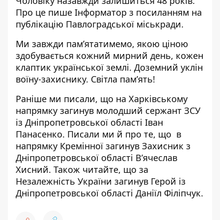
Чоловіку назавжди залишиться 48 років.
Про це пише Інформатор
з посиланням на
публікацію Павлоградської міськради
.
Ми завжди пам’ятатимемо, якою ціною
здобувається кожний мирний день, кожен
клаптик української землі. Доземний уклін
воїну-захиснику. Світла пам’ять!
Раніше ми писали, що на Харківському
напрямку
загинув молодший сержант ЗСУ
із Дніпропетровської області Іван
Панасенко. Писали ми й про те, що
в
напрямку Кремінної загинув Захисник
з
Дніпропетровської області В’ячеслав
Хисний. Також читайте, що за
Незалежність України
загинув Герой із
Дніпропетровської області
Даніїл Філіпчук.