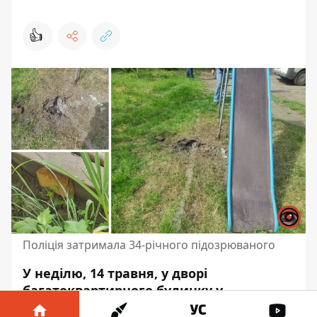
👍
Поліція затримала 34-річного підозрюваного
У неділю, 14 травня, у дворі
багатоквартирного будинку у
П’ятихатках пролунав вибух. Сталося це