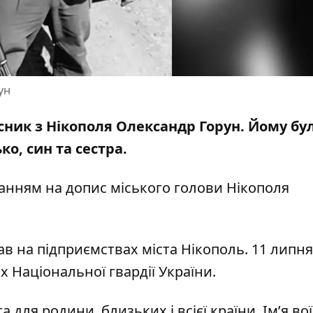
ун
исник з Нікополя Олександр Горун. Йому бул
ко, син та сестра.
ланням на
допис міського голови Нікополя
 на підприємствах міста Нікополь. 11 липня
х Національної гвардії України.
для родини, близьких і всієї країни. Ім’я во