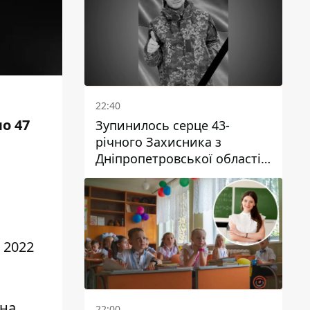
22:40
о 47
Зупинилось серце 43-
річного Захисника з
Дніпропетровської області
Євгена Зінченка
 2022
їна
22:00