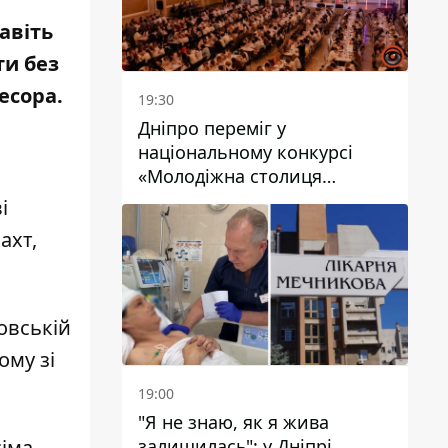
авіть
ти без
ресора.
19:30
Дніпро переміг у
національному конкурсі
«Молодіжна столиця
України – 2026»
і
ахт,
овській
дому зі
19:00
"Я не знаю, як я жива
залишилась": у Дніпрі
сіма