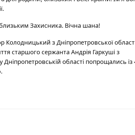
ї.
близьким Захисника. Вічна шана!
гор Колодницький з Дніпропетровської област
ття старшого сержанта Андрія Гаркуші з
у Дніпропетровській області попрощались із 
ю
.