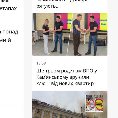
рятують
 етапах
військовослужбовицю та
мати чотирьох дітей, яку
поранив КАБ
 понад
 ми й
18:58
Ще трьом родинам ВПО у
Кам’янському вручили
ключі від нових квартир