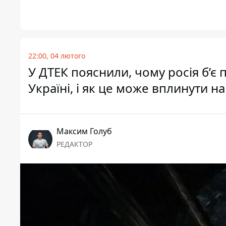
22:00, 04 лютого
У ДТЕК пояснили, чому росія б’є 
Україні, і як це може вплинути н
Максим Голуб
РЕДАКТОР