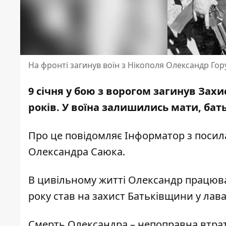
На фронті загинув воїн з Нікополя Олександр Гор
9 січня у бою з ворогом загинув Зах
років. У воїна залишились мати, бать
Про це повідомляє Інформатор з поси
Олександра Саюка
.
В цивільному житті Олександр працював
року став на захист Батьківщини у лава
Смерть Олександра – непоправна втрата 