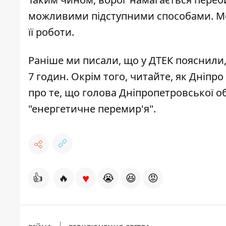
можливими підступними способами. Мет
її роботи.
Раніше ми писали, що
у ДТЕК пояснили,
7 годин. Окрім того, читайте,
як Дніпро
про те, що голова Дніпропетровської
"енергетичне перемир'я"
.
♥
👍
🔥
😭
😆
😡