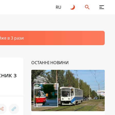
RU
йже в 3 рази
ОСТАННІ НОВИНИ
сник з