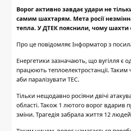
Ворог активно завдає удари не тільк
самим шахтарям
. Мета росії незмін
тепла. У ДТЕК пояснили, чому шахти 
Про це повідомляє Інформатор з поси
Енергетики зазначають, що вугілля є о
працюють теплоелектростанції. Таким 
аби паралізувати ТЕС.
Тільки нещодавно росіяни двічі атакув
області. Також 1 лютого
ворог вдарив п
зміни. Трагедія забрала життя 12 люде
Таким чином, ворог намагається переб