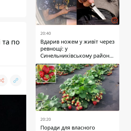
20:40
 та по
Вдарив ножем у живіт через
ревнощі: у
Синельниківському районі
затримали 49-річного
чоловіка за вбивство
20:20
Поради для власного