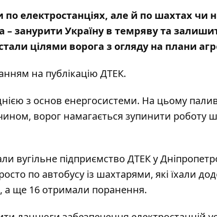
и по електростанціях, але й по шахтах чи
н
на – занурити Україну в темряву та залиши
стали цілями ворога з огляду на плани аг
ланням на
публікацію ДТЕК
.
днією з основ енергосистеми. На цьому палив
чином, ворог намагається зупинити роботу ш
али вугільне підприємство ДТЕК у Дніпропетр
росто по автобусу із шахтарями
, які їхали до
й, а ще 16 отримали поранення.
ити ланцюги забезпечення електростанцій у