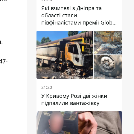
Які вчителі з Дніпра та
області стали
півфіналістами премії Global
Teacher Prize Ukraine 2026
і
.
47-
21:20
У Кривому Розі дві жінки
підпалили вантажівку