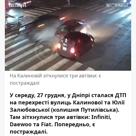
На Калиновій зіткнулися три автівки: є
постраждалі
У середу, 27 грудня, у Дніпрі сталася ДТП
на перехресті вулиць Калинової та Юлії
Залюбовської (колишня Путилівська).
Там
зіткнулися три автівки: Infiniti,
Daewoo та Fiat
. Попередньо, є
постраждалі.