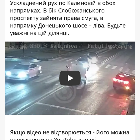
Ускладнений рух по Калиновій в обох
напрямках. В бік Слобожанського
проспекту зайнята права смуга, в
напрямку Донецького шосе – ліва. Будьте
уважні на цій ділянці.
Play
Якщо відео не відтворюється - його
можна
переглянути на YouTube-каналі