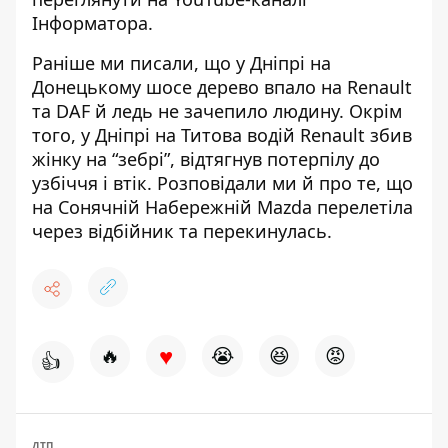
Інформатора
.
Раніше ми писали, що у Дніпрі на
Донецькому шосе
дерево впало на Renault
та DAF
й ледь не зачепило людину. Окрім
того, у Дніпрі на Титова
водій Renault збив
жінку на “зебрі”
, відтягнув потерпілу до
узбіччя і втік. Розповідали ми й про те, що
на Сонячній Набережній
Mazda перелетіла
через відбійник та перекинулась
.
♥
🔥
😭
😆
😡
👍
ДТП