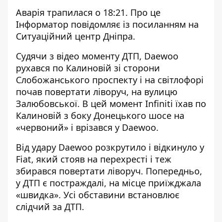
Аварія трапилася о 18:21. Про це
Інформатор повідомляє із посиланням на
Ситуаційний центр Дніпра.
Судячи з відео моменту ДТП, Daewoo
рухався по Калиновій зі сторони
Слобожанського проспекту і на світлофорі
почав повертати ліворуч, на вулицю
Залюбовської. В цей момент Infiniti їхав по
Калиновій з боку Донецького шосе на
«червоний» і врізався у Daewoo.
Від удару Daewoo розкрутило і відкинуло у
Fiat, який стояв на перехресті і теж
збирався повертати ліворуч. Попередньо,
у ДТП є постраждалі, на місце приїжджала
«швидка». Усі обставини встановлює
слідчий за ДТП.