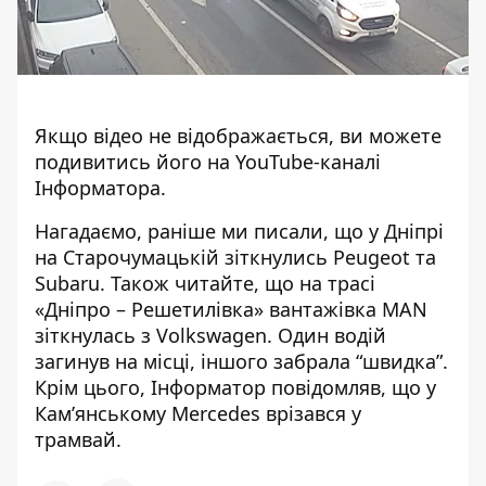
Якщо відео не відображається, ви можете
подивитись його на
YouTube-каналі
Інформатора
.
Нагадаємо, раніше ми писали, що
у Дніпрі
на Старочумацькій зіткнулись Peugeot та
Subaru
. Також читайте, що
на трасі
«Дніпро – Решетилівка» вантажівка MAN
зіткнулась з Volkswagen
. Один водій
загинув на місці, іншого забрала “швидка”.
Крім цього, Інформатор повідомляв, що
у
Кам’янському Mercedes врізався у
трамвай
.