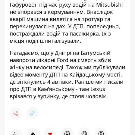
Гафурової під час руху водій на Mitsubishi
не впорався з кермуванням. Внаслідок
аварії машина вилетіла на тротуар та
перекинулася на дах. У ДТП, попередньо,
постраждали водій та пасажирка. Їх з
місця події шпиталізували.
Нагадаємо, що у Дніпрі на Батумській
навпроти лікарні
Ford на смерть збив
жінку
на велосипеді. Також ми публікували
відео моменту ДТП на Кайдацькому мості
,
де зіткнулись 4 автівки. Раніше ми писали
про ДТП в Кам'янському - там
Lexus
врізався у зупинку
, де стояв чоловік.
♥
🔥
😭
😆
😡