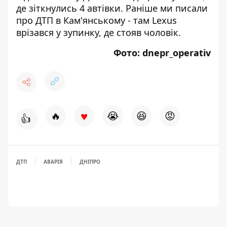
де зіткнулись 4 автівки. Раніше ми писали
про ДТП в Кам'янському - там
Lexus
врізався у зупинку
, де стояв чоловік.
Фото:
dnepr_operativ
♥
🔥
😭
😆
😡
👍
ДТП
АВАРІЯ
ДНІПРО