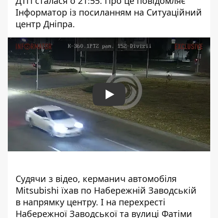
ДТП сталася о 21:55. Про це повідомляє
Інформатор із посиланням на Ситуаційний
центр Дніпра.
Play
Судячи з відео, керманич автомобіля
Mitsubishi їхав по Набережній Заводській
в напрямку центру. І на перехресті
Набережної Заводської та вулиці Фатіми