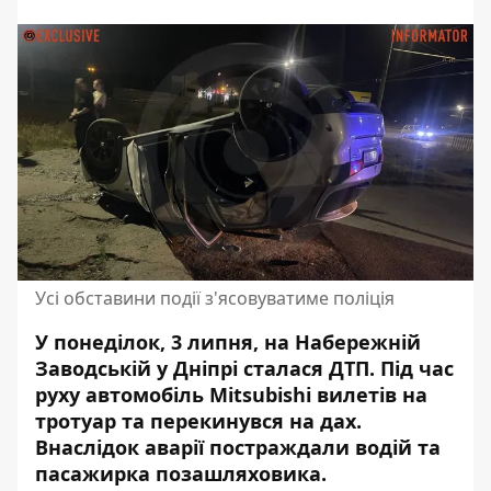
Усі обставини події з'ясовуватиме поліція
У понеділок, 3 липня, на Набережній
Заводській у Дніпрі сталася ДТП. Під час
руху автомобіль Mitsubishi
вилетів на
тротуар
та перекинувся на дах.
Внаслідок аварії постраждали водій та
пасажирка позашляховика.