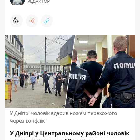
РЕДАКТОР
👍
У Дніпрі чоловік вдарив ножем перехожого
через конфлікт
У Дніпрі у Центральному районі чоловік