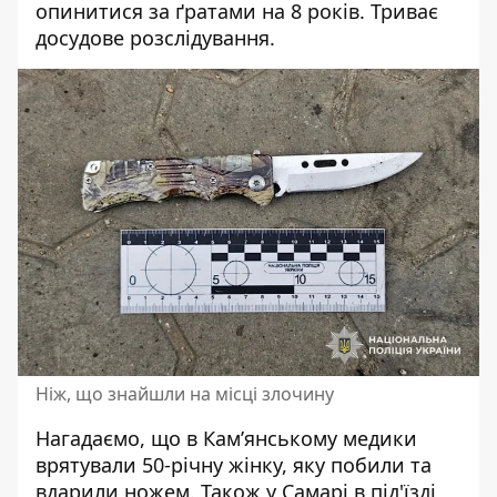
опинитися за ґратами на 8 років. Триває
досудове розслідування.
Ніж, що знайшли на місці злочину
Нагадаємо, що
в Кам’янському медики
врятували 50-річну жінку, яку побили та
вдарили ножем
. Також
у Самарі в під'їзді