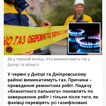
Де у перший місяць літа вимикатимуть газ у
Дніпрі та області
У червні у Дніпрі та Дніпровському
районі вимикатимуть газ. Причина –
проведення ремонтних робіт. Подачу
«блакитного пального» поновлять по
завершенню робіт і тільки після того, як
фахівці перевірять усі газифіковані