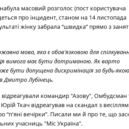
 набула масовий розголос (пост користувача
деться про інцидент, станом на 14 листопада
зультаті жінку забрала “швидка” прямо з занят
ржавна мова, яка є обов'язковою для спілкуванн
 Ця вимога має бути дотриманою. Як варто
оже бути допущена дискримінація за будь-яко
в Дмитро Лубінець.
 відреагували командир "Азову"
, Омбудсман 
а Юрій
Ткач відреагував на скандал з весіллям
ро “п'яні вечірки”. Писали ми й про те, що за
ьних учасниць "Міс Україна"
.