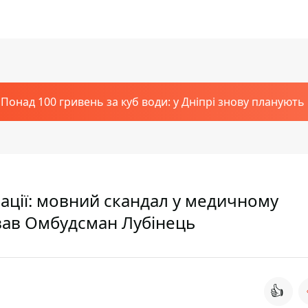
Понад 100 гривень за куб води: у Дніпрі знову планують
ації: мовний скандал у медичному
вав Омбудсман Лубінець
👍