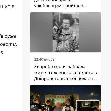
улюбленцем пройшов
ошитів,
спокійно: прості поради
ів дуже
цювати,
як
22:40 вчора
Хвороба серця забрала
життя головного сержанта з
Дніпропетровської області
Юрія Свистуна