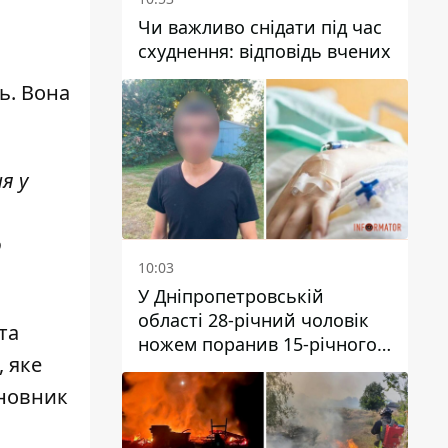
Чи важливо снідати під час
схуднення: відповідь вчених
ь. Вона
я у
ю
10:03
У Дніпропетровській
області 28-річний чоловік
та
ножем поранив 15-річного
, яке
хлопця
сновник