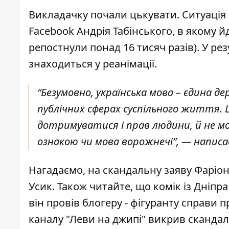
Викладачку почали цькувати. Ситуація
Facebook Андрія Табінського, в якому й
репостнули понад 16 тисяч разів). У ре
знаходиться у реанімації.
“Безумовно, українська мова – єдина де
публічних сферах суспільного життя.
дотримуватися і прав людини, й не м
ознакою чи мова ворожнечі”, — написа
Нагадаємо,
на скандальну заяву Фаріон
Усик. Також читайте, що комік із Дніпр
він провів блогеру - фігуранту справи п
каналу "Леви на джипі"
викрив скандал