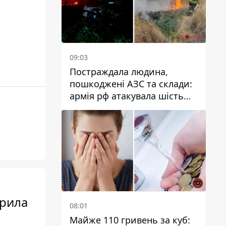
09:03
Постраждала людина,
пошкоджені АЗС та склади:
армія рф атакувала шість
районів Дніпропетровської
області
крила
08:01
Майже 110 гривень за куб: