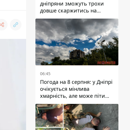
дніпряни зможуть трохи
довше скаржитись на
заплановані тарифи на воду
на 2027 рік
06:45
Погода на 8 серпня: у Дніпрі
очікується мінлива
хмарність, але може піти
дощ