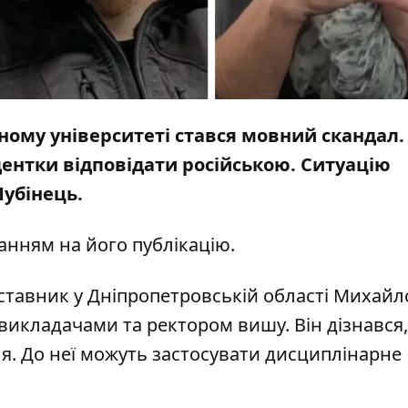
ному університеті
стався мовний скандал
.
дентки відповідати російською. Ситуацію
убінець.
анням на його публікацію
.
ставник у Дніпропетровській області Михайл
викладачами та ректором вишу. Він дізнався,
я. До неї можуть застосувати дисциплінарне