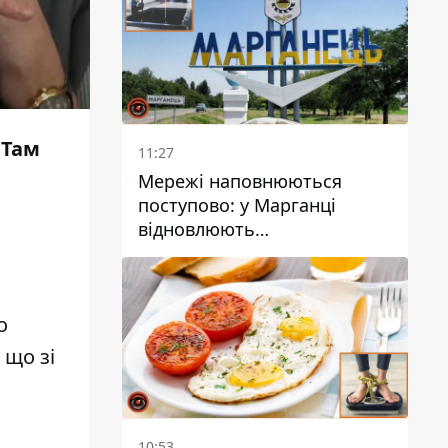
 Там
11:27
Мережі наповнюються
поступово: у Марганці
відновлюють
водопостачання
о
 що зі
10:53