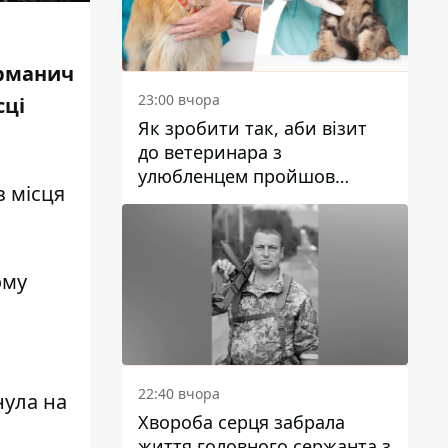
ерманич
23:00 вчора
сці
Як зробити так, аби візит
до ветеринара з
улюбленцем пройшов
з місця
спокійно: прості поради
ому
22:40 вчора
нула на
Хвороба серця забрала
життя головного сержанта з