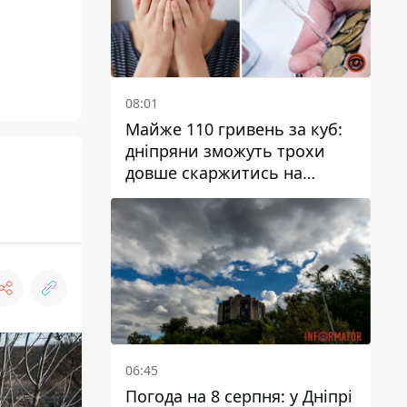
08:01
Майже 110 гривень за куб:
дніпряни зможуть трохи
довше скаржитись на
заплановані тарифи на воду
на 2027 рік
06:45
Погода на 8 серпня: у Дніпрі