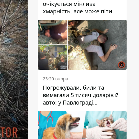
очікується мінлива
хмарність, але може піти
дощ
23:20 вчора
Погрожували, били та
вимагали 5 тисяч доларів й
авто: у Павлограді
затримали двох чоловіків