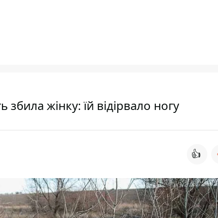
ь збила жінку: їй відірвало ногу
👍