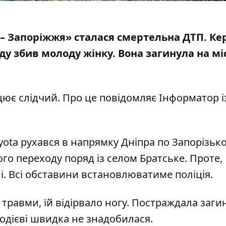
ро – Запоріжжя» сталася смертельна ДТП. К
ду збив
молоду жінку. Вона загинула на мі
цює слідчий. Про це повідомляє Інформатор і
ota рухався в напрямку Дніпра по Запорізьк
ого переходу поряд із селом Братське. Проте,
ні. Всі обставини встановлюватиме поліція.
травми, їй відірвало ногу. Постраждала заги
 Водієві швидка не знадобилася.