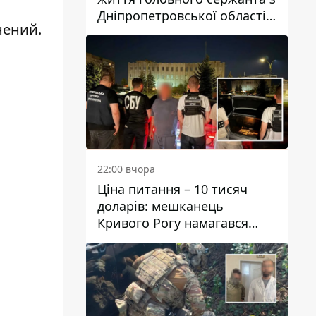
Дніпропетровської області
днений.
Юрія Свистуна
22:00 вчора
Ціна питання – 10 тисяч
доларів: мешканець
Кривого Рогу намагався
переправити чоловіка до
Словаччини