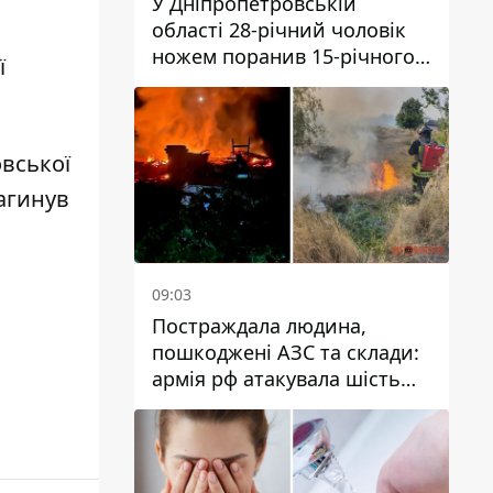
У Дніпропетровській
області 28-річний чоловік
ножем поранив 15-річного
ї
хлопця
овської
агинув
09:03
Постраждала людина,
пошкоджені АЗС та склади:
армія рф атакувала шість
районів Дніпропетровської
області