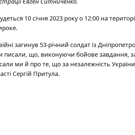
ністрації Євген Ситниченко.
ться 10 січня 2023 року о 12:00 на територі
ироке.
війні
загинув 53-річний солдат
із Дніпропетр
ми писали, що, виконуючи бойове завдання,
з
исали ми й про те, що за незалежність України
ласті
Сергій Притула
.