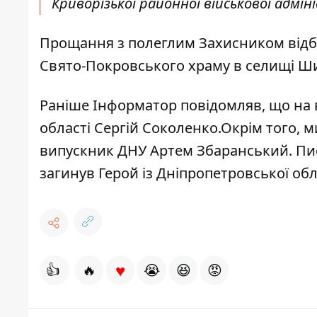
Криворізької районної військової адмі
Прощання з полеглим Захисником відбуде
Свято-Покровського храму в селищі Ш
Раніше Інформатор повідомляв, що на 
області Сергій Соколенко.Окрім того, 
випускник ДНУ Артем Збаранський
. П
загинув Герой із Дніпропетровської об
♥
👍
🔥
😭
😆
😡