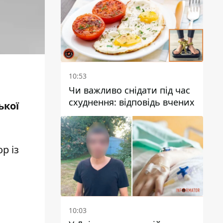
10:53
Чи важливо снідати під час
схуднення: відповідь вчених
ької
р із
10:03