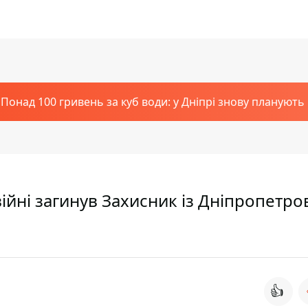
Понад 100 гривень за куб води: у Дніпрі знову планують
ійні загинув Захисник із Дніпропетро
👍