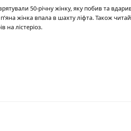
рятували 50-річну жінку
, яку побив та вдари
і
п’яна жінка впала в шахту ліфта
. Також чита
ів на лістеріоз
.