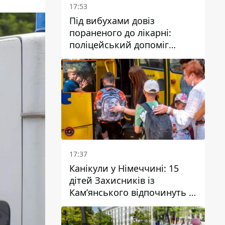
17:53
Під вибухами довіз
пораненого до лікарні:
поліцейський допоміг
постраждалому після атаки
на Кам’янський район
17:37
Канікули у Німеччині: 15
дітей Захисників із
Кам’янського відпочинуть у
Вупперталі