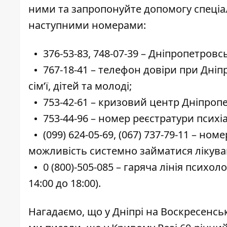
ними та запропонуйте допомогу спеціал
наступними номерами:
376-53-83
,
748-07-39
– Дніпропетровсь
767-18-41
– телефон довіри при Дніп
сім’ї, дітей та молоді;
753-42-61
– кризовий центр Дніпропет
753-44-96
– номер реєстратури психіа
(099) 624-05-69
,
(067) 737-79-11
– номер
можливість системно займатися лікува
0 (800)-505-085
– гаряча лінія психол
14:00 до 18:00).
Нагадаємо, що у Дніпрі на
Воскресенськ