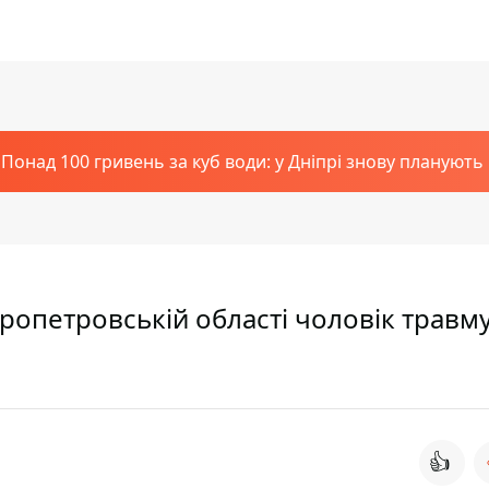
Понад 100 гривень за куб води: у Дніпрі знову планують
іпропетровській області чоловік травм
👍