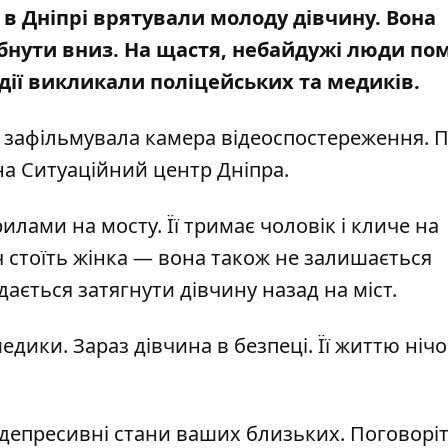
у в Дніпрі врятували молоду дівчину. Вона
ибнути вниз. На щастя, небайдужі люди по
одії викликали поліцейських та медиків.
т зафільмувала камера відеоспостереження. 
а Ситуаційний центр Дніпра.
рилами на мосту. Її тримає чоловік і кличе на
 стоїть жінка — вона також не залишається
дається затягнути дівчину назад на міст.
дики. Зараз дівчина в безпеці. Її життю нічо
депресивні стани ваших близьких. Поговоріт