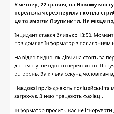
У четвер, 22 травня, на Новому мост
перелізла через перила і хотіла стр
це та змогли її зупинити. На місце п
Інцидент стався близько 13:50. Момен
повідомляє Інформатор з посиланням н
На відео видно, як дівчина стоїть за пе
допомогу ще одного перехожого. Поруч
осторонь. За кілька секунд чоловікам в
Невдовзі приїжджають поліцейські та ме
загрожує. З нею працюють фахівці.
Інформатор просить Вас не ігнорувати 