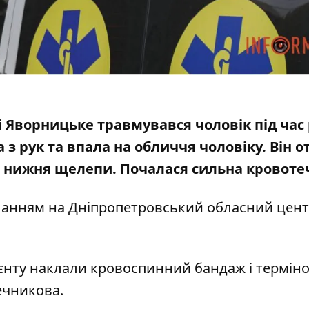
і Яворницьке травмувався чоловік під час
 з рук та впала на обличчя чоловіку. Він 
й нижня щелепи. Почалася сильна кровоте
иланням на
Дніпропетровський обласний цен
ієнту наклали кровоспинний бандаж і термін
ечникова.