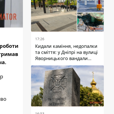
17:26
 роботи
Кидали каміння, недопалки
та сміття: у Дніпрі на вулиці
отримав
Яворницького вандали
ча.
пошкодили питні фонтани
тр
ово
16:53