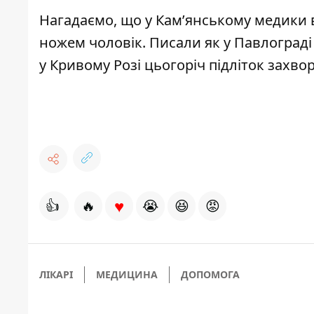
Нагадаємо, що
у Кам’янському
медики в
ножем чоловік.
Писали як у Павлоград
у Кривому Розі цьогоріч
підліток захвор
♥
👍
🔥
😭
😆
😡
ЛІКАРІ
МЕДИЦИНА
ДОПОМОГА