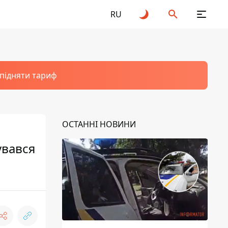
RU
 підняти тариф
ОСТАННІ НОВИНИ
увався