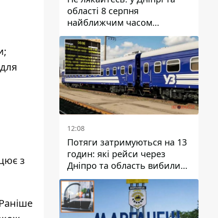
області 8 серпня
найближчим часом
очікується гроза
и;
 для
12:08
Потяги затримуються на 13
годин: які рейси через
цює з
Дніпро та область вибилися
з графіка
 Раніше