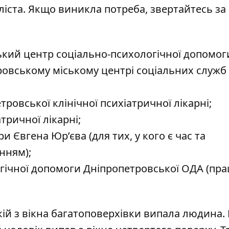
іста. Якщо виникла потреба, звертайтесь за
кий центр соціально-психологічної допомог
ровському міському центрі соціальних служб
ровської клінічної психіатричної лікарні;
тричної лікарні;
и Євгена Юр’єва (для тих, у кого є час та
нням);
огічної допомоги Дніпропетровської ОДА (пра
ій з вікна багатоповерхівки випала людина
.