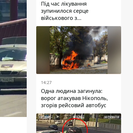
Під час лікування
зупинилося серце
військового з
Дніпропетровської області
Ростислава Лупашка
14:27
Одна людина загинула:
ворог атакував Нікополь,
згорів рейсовий автобус