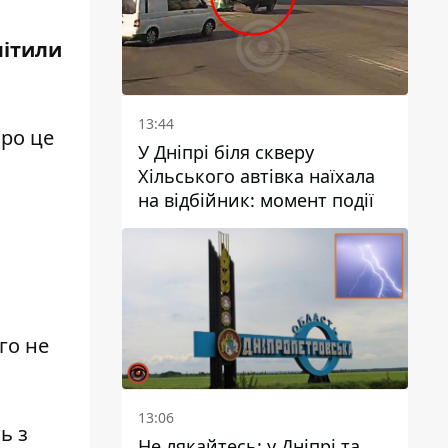
мітили
13:44
Про це
У Дніпрі біля скверу
Хільського автівка наїхала
на відбійник: момент події
го не
13:06
ь з
Не лякайтесь: у Дніпрі та