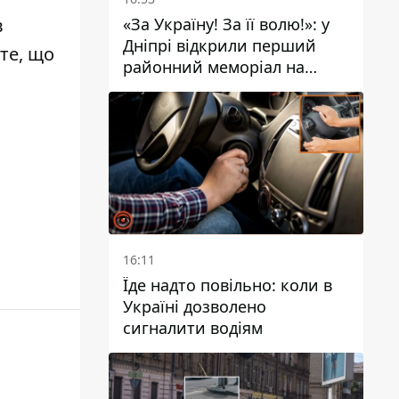
«За Україну! За її волю!»: у
в
Дніпрі відкрили перший
йте, що
районний меморіал на
честь полеглих Захисників
16:11
Їде надто повільно: коли в
Україні дозволено
сигналити водіям