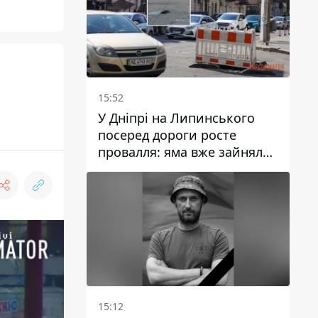
15:52
У Дніпрі на Липинського
посеред дороги росте
провалля: яма вже зайняла
смугу руху
15:12