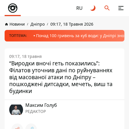
RU
Новини
Дніпро
09:17, 18 Травня 2026
Понад 100 гривень за куб води: у Дніпрі знов
ТОПТЕМА:
09:17, 18 травня
“Виродки вночі геть показились”:
Філатов уточнив дані по руйнуваннях
від масованої атаки по Дніпру –
пошкоджені дитсадки, мечеть, виш та
будинки
Максим Голуб
РЕДАКТОР