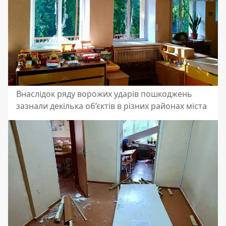
Внаслідок ряду ворожих ударів пошкоджень
зазнали декілька об’єктів в різних районах міста