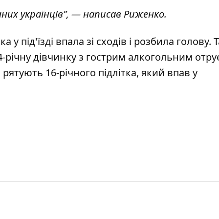
чних українців”, — написав Риженко.
а у під'їзді
впала зі сходів і розбила голову
. 
4-річну дівчинку з гострим алкогольним отр
а
рятують 16-річного підлітка, який впав у