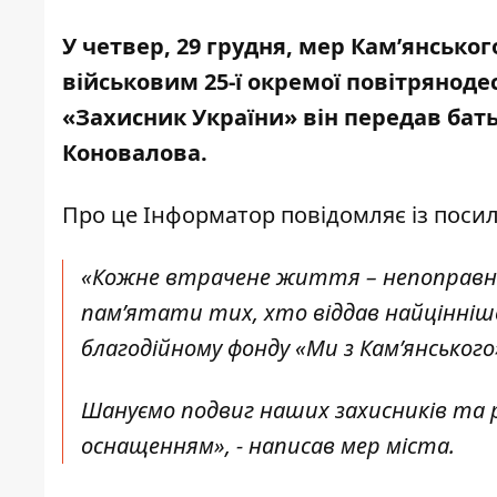
У четвер, 29 грудня, мер Кам’янсько
військовим 25-ї окремої повітряноде
«Захисник України» він передав бат
Коновалова.
Про це Інформатор повідомляє із пос
«Кожне втрачене життя – непоправна
пам’ятати тих, хто віддав найцінніше
благодійному фонду «Ми з Кам’янського»
Шануємо подвиг наших захисників та 
оснащенням», - написав мер міста.