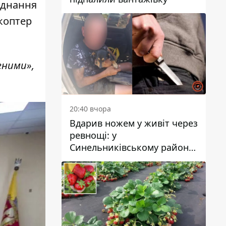
аднання
коптер
еними»,
20:40 вчора
Вдарив ножем у живіт через
ревнощі: у
Синельниківському районі
затримали 49-річного
чоловіка за вбивство