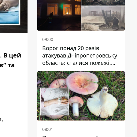
09:00
Ворог понад 20 разів
и.
В цей
атакував Дніпропетровську
область: сталися пожежі,
в” та
постраждали будинки,
інфраструктура та авто
,
08:01