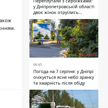
Переплутали з сироїжками:
у Дніпропетровській області
двоє жінок отруїлись
грибами
Також
уєнням
.
06:45
Погода на 7 серпня: у Дніпрі
очікується ясне небо зранку
та хмарність після обіду