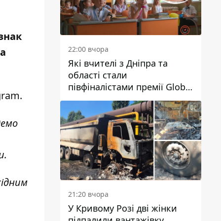
знак
22:00 вчора
ла
Які вчителі з Дніпра та
області стали
півфіналістами премії Global
gram
.
Teacher Prize Ukraine 2026
демо
и.
хідним
21:20 вчора
У Кривому Розі дві жінки
підпалили вантажівку