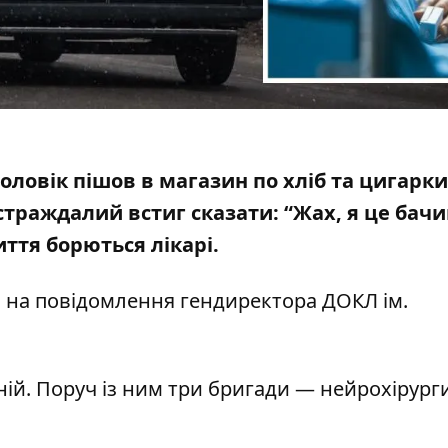
чоловік пішов в магазин по хліб та цигарк
страждалий встиг сказати: “Жах, я це бачи
иття борються лікарі.
 на повідомлення гендиректора ДОКЛ ім.
ій. Поруч із ним три бригади — нейрохірурги