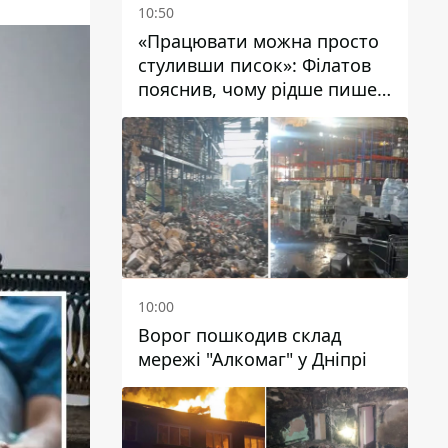
10:50
«Працювати можна просто
стуливши писок»: Філатов
пояснив, чому рідше пише у
соцмережах та
розкритикував медійність
чиновників
10:00
Ворог пошкодив склад
мережі "Алкомаг" у Дніпрі