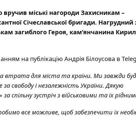
го вручив міські нагороди Захисникам –
сантної Січеславської бригади. Нагрудний 
ькам загиблого Героя, кам’янчанина Кири
иланням на
публікацію Андрія Білоусова в Tele
 втрата для міста та країни. Ми завжди бу
 за свободу і незалежність України. Дякую
 за спільну зустріч з військовими та їх рідним
робимо все можливе, щоб забезпечити їх необ