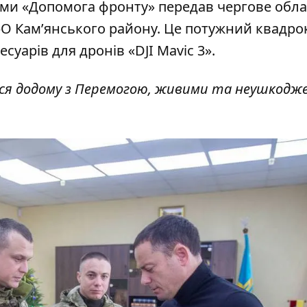
рами «Допомога фронту» передав чергове обл
ТрО Кам’янського району. Це потужний квадро
есуарів для дронів «DJI Mavic 3».
ся додому з Перемогою, живими та неушкодж