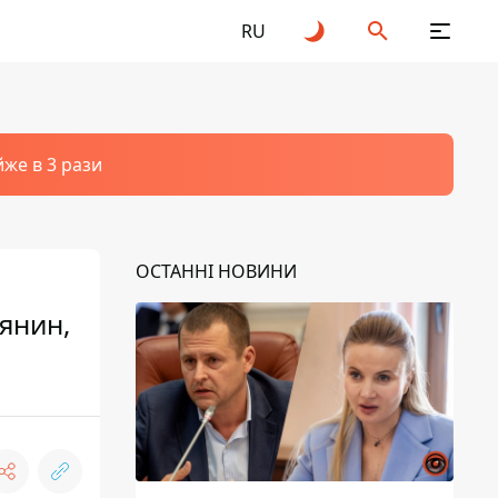
RU
йже в 3 рази
ОСТАННІ НОВИНИ
рянин,