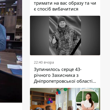
тримати на вас образу та чи
є спосіб вибачитися
22:40 вчора
Зупинилось серце 43-
річного Захисника з
Дніпропетровської області
Євгена Зінченка