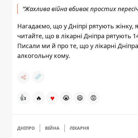
“Жахлива війна вбиває простих пересі
Нагадаємо, що у Дніпрі рятують жінку, як
читайте, що в лікарні Дніпра
рятують 1
Писали ми й про те, що у лікарні Дніпр
алкогольну кому
.
♥
👍
🔥
😭
😆
😡
ДНІПРО
ВІЙНА
ЛІКАРНЯ