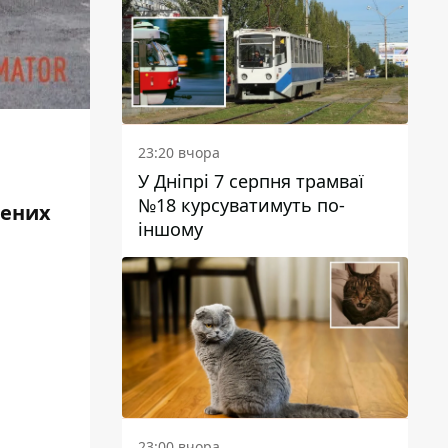
23:20 вчора
ю
У Дніпрі 7 серпня трамваї
№18 курсуватимуть по-
лених
іншому
23:00 вчора