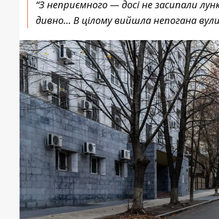
“З неприємного — досі не засипали лун
дивно… В цілому вийшла непогана вулиц