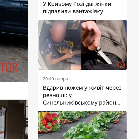
У Кривому Розі дві жінки
підпалили вантажівку
20:40 вчора
Вдарив ножем у живіт через
ревнощі: у
Синельниківському районі
затримали 49-річного
чоловіка за вбивство