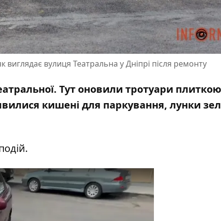
як виглядає вулиця Театральна у Дніпрі після ремонту
еатральної. Тут оновили тротуари плитко
'явилися кишені для паркування, лунки зе
подій.