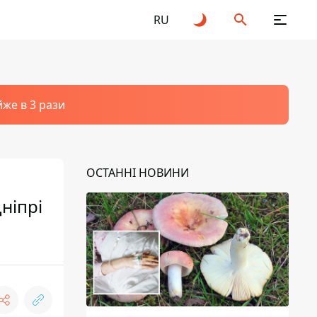
RU
йже в 3 рази
ОСТАННІ НОВИНИ
ніпрі