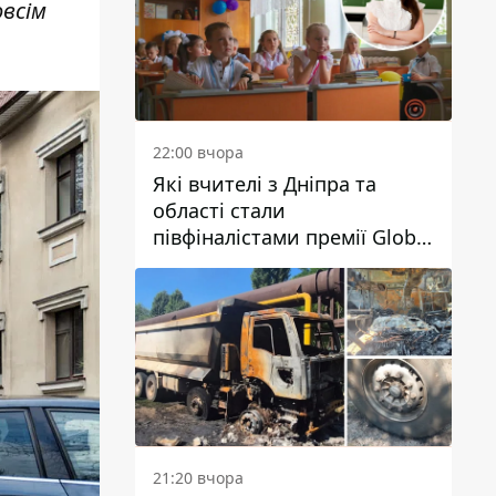
овсім
22:00 вчора
Які вчителі з Дніпра та
області стали
півфіналістами премії Global
Teacher Prize Ukraine 2026
21:20 вчора