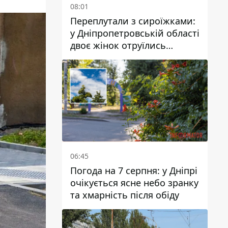
08:01
Переплутали з сироїжками:
у Дніпропетровській області
двоє жінок отруїлись
грибами
06:45
Погода на 7 серпня: у Дніпрі
очікується ясне небо зранку
та хмарність після обіду