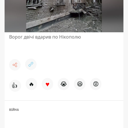
Ворог двічі вдарив по Нікополю
♥
🔥
😭
😆
😡
👍
ВІЙНА