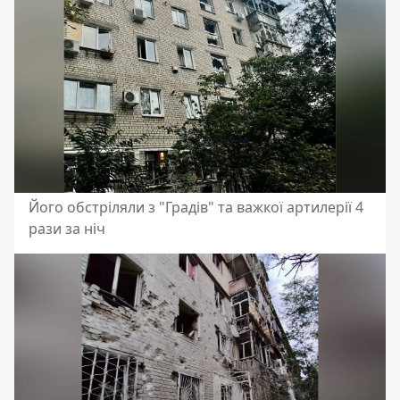
Його обстріляли з "Градів" та важкої артилерії 4
рази за ніч