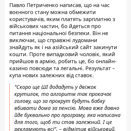
Павло Петриченко написав, що на час
воєнного стану можна обмежити
користувачів, яким платять зарплатню з
військових частин, бо йдеться про
питання національної безпеки. Він не
виключає, що справжні лудомани
знайдуть як і на азійський сайт закинути
кошти. Проте випадковий чоловік, який
прийшов в армію, робить це, бо онлайн-
казино повсюди та легальні. Результат –
купа нових залежних від ставок.
"Скоро ще ШІ додадуть у двіжок
крутилок, то алгоритм так прокачає
голову, що за прокрут будуть бабку
вбивати дома за пенсію. Мова вже давно
йде буквально про програму, яка написана
для того, щоб ти став залежний. І це
рекламують всі", – відмітив військовий.