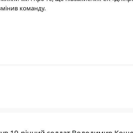
змінив команду
.
нув 19-річний солдат Володимир Кош