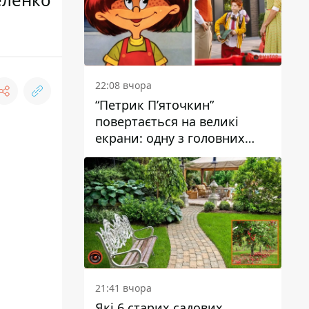
22:08 вчора
“Петрик П’яточкин”
повертається на великі
екрани: одну з головних
ролей зіграє 9-річний
дніпрянин Олександр
Войтеховський
21:41 вчора
Які 6 старих садових