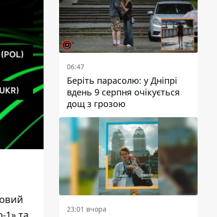
06:47
Беріть парасолю: у Дніпрі
вдень 9 серпня очікується
дощ з грозою
ковий
23:01 вчора
-1» та