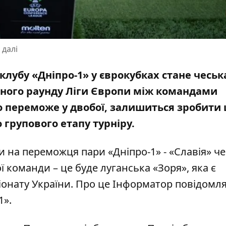
 далі
лубу «Дніпро-1» у єврокубках стане чеськ
йного раунду Ліги Європи
між командами
 що переможе у двобої, залишиться зробити
 групового етапу турніру.
и на переможця пари «Дніпро-1» - «Славія» че
ї команди – це буде луганська «Зоря», яка є
онату України. Про це Інформатор повідомл
1»
.