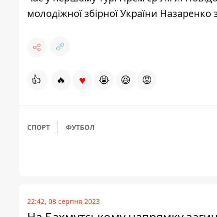
молодіжної збірної України
Назаренко 
♥
👍
🔥
😭
😆
😡
СПОРТ
ФУТБОЛ
22:42, 08 серпня 2023
На Бахмутському напрямку заги