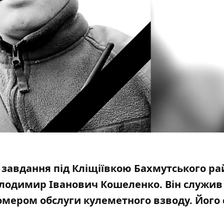
 завдання під Кліщіївкою Бахмутського ра
олодимир Іванович Кошеленко. Він служив
номером обслуги кулеметного взводу.
Його 