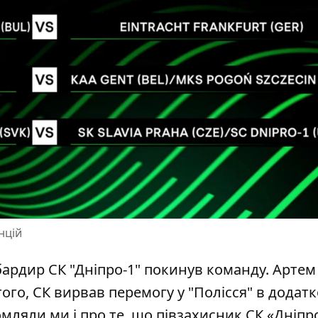
нцій
рдир СК "Дніпро-1" покинув команду. Артем
того,
СК вирвав перемогу у "Полісся"
в додат
омляли ми і про те, що півзахисник СК «Дніпро