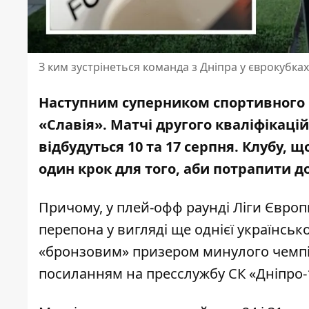
З ким зустрінеться команда з Дніпра у єврокубках
Наступним суперником спортивного к
«Славія».
Матчі другого кваліфікаці
відбудуться 10 та 17 серпня. Клубу,
один крок для того, аби потрапити до
Причому, у плей-офф раунді Ліги Європ
перепона у вигляді ще однієї українсько
«бронзовим» призером минулого чемпі
посиланням на пресслужбу СК «Дніпро-