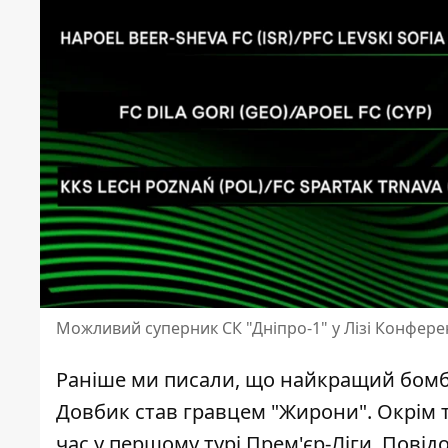
Можливий суперник СК "Дніпро-1" у Лізі Конфере
Раніше ми писали, що найкращий бомба
Довбик став гравцем "Жирони"
. Окрім 
час у першому турі Прем'єр-Ліги. Повід