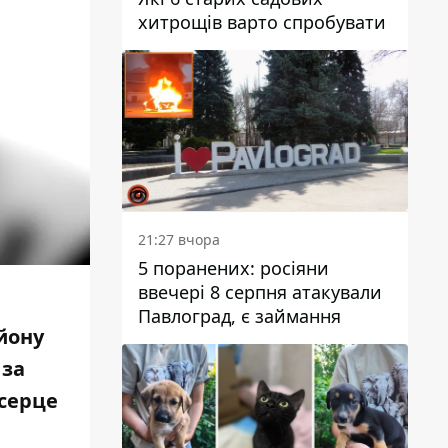
хитрощів варто спробувати
21:27 вчора
5 поранених: росіяни
ввечері 8 серпня атакували
Павлоград, є займання
йону
 за
серце