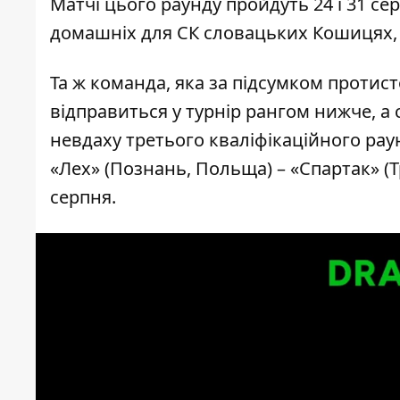
Матчі цього раунду пройдуть 24 і 31 се
домашніх для СК словацьких Кошицях, а 
Та ж команда, яка за підсумком протист
відправиться у турнір рангом нижче, а
невдаху третього кваліфікаційного ра
«Лех» (Познань, Польща) – «Спартак» (Т
серпня.