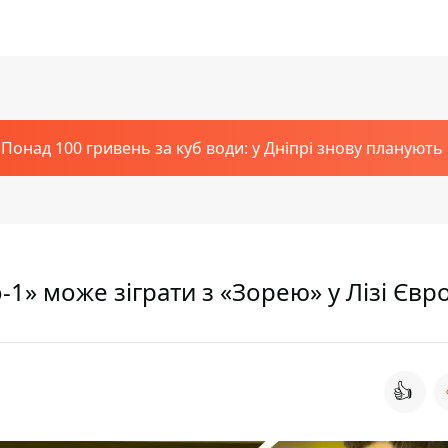
Понад 100 гривень за куб води: у Дніпрі знову планують
1» може зіграти з «Зорею» у Лізі Євр
👍