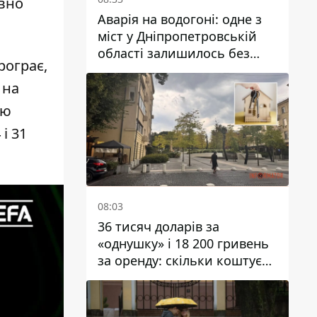
овно
Аварія на водогоні: одне з
міст у Дніпропетровській
області залишилось без
рограє,
води
 на
ою
і 31
08:03
36 тисяч доларів за
«однушку» і 18 200 гривень
за оренду: скільки коштує
житло у Дніпропетровської
області