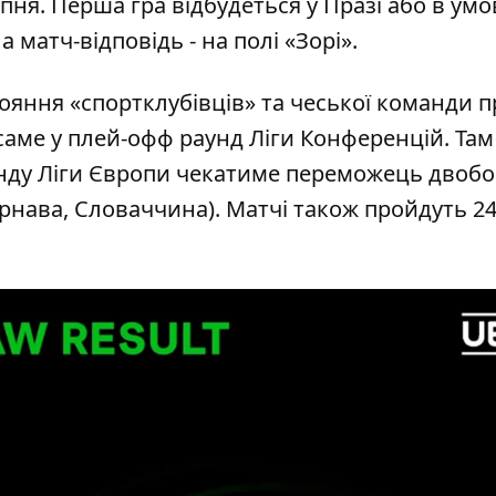
рпня. Перша гра відбудеться у Празі або в ум
матч-відповідь - на полі «Зорі».
ояння «спортклубівців» та чеської команди п
 саме у плей-офф раунд Ліги Конференцій. Там
унду Ліги Європи чекатиме переможець двоб
рнава, Словаччина). Матчі також пройдуть 24 