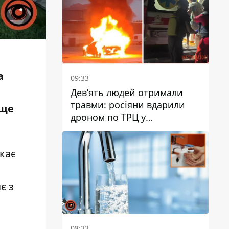
а
09:33
Дев’ять людей отримали
травми: росіяни вдарили
 ще
дроном по ТРЦ у
Павлограді, чи
працюватиме заклад надалі
кає
яє
з
08:33