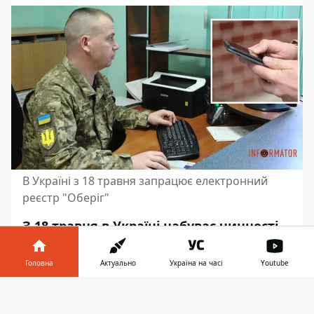
В Україні з 18 травня запрацює електронний
реєстр "Оберіг"
З 18 травня в Україні набуває чинності
закон про посилення мобілізаційних
заходів, який
підписав президент
Головна
Актуально
Україна на часі
Youtube
України Володимир Зеленський
.
Інформатор у
Зокрема, він передбачає можливість
Завантажити
телефоні
👉
оновлення персональних даних в ТЦК