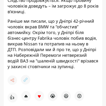
Слідство продовжується. Якщо провину
чоловіків доведуть – їм загрожує до 8 років
в’язниці.
Раніше ми писали, що у Дніпрі
42-річний
чоловік вкрав BMW
та “обчистив”
автомийку. Окрім того, у Дніпрі біля
бізнес-центру Fabrika чоловік побив водія,
викрав Nissan та потрапив на ньому в
ДТП
. Розповідали ми й про те, що у Дніпрі
на Набережній Перемоги нетверезий
водій ВАЗ
на "шаленій швидкості" врізався
у захисні стовпчики
на зупинці.
♥
🔥
😭
😆
😡
👍