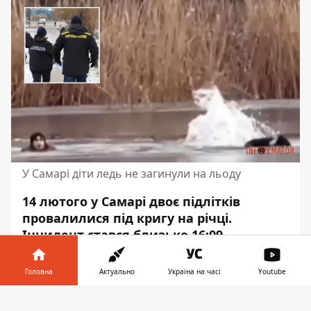
У Самарі діти ледь не загинули на льоду
14 лютого у Самарі двоє підлітків
провалилися під кригу на річці.
Інцидент стався близько 16:09.
Врятувати їх вдалося завдяки
перехожому.
Головна
Актуально
Україна на часі
Youtube
Про це повідомляє Інформатор з
Інформатор у
Завантажити