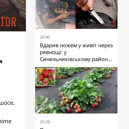
20:40
Вдарив ножем у живіт через
ревнощі: у
Синельниківському районі
я
затримали 49-річного
чоловіка за вбивство
шосе.
nime
20:20