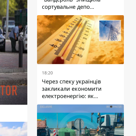
сортувальне депо
"Укрпошти" та вбила двох
працівниць
18:20
Через спеку українців
закликали економити
електроенергію: як
уникнути перевантаження
мереж