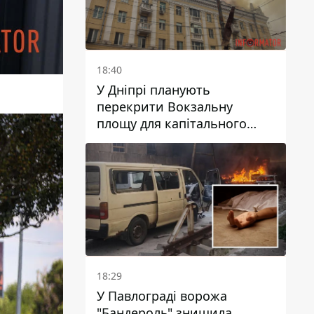
18:40
У Дніпрі планують
перекрити Вокзальну
площу для капітального
ремонту будинку, в який
влучила ворожа ракета: які
терміни
18:29
У Павлограді ворожа
"Бандероль" знищила