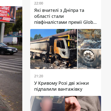
22:00
Які вчителі з Дніпра та
області стали
півфіналістами премії Global
Teacher Prize Ukraine 2026
21:20
У Кривому Розі дві жінки
підпалили вантажівку