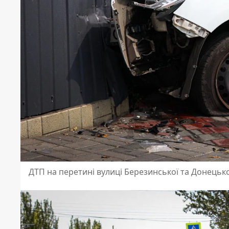
ДТП на перетині вулиці Березинської та Донецьк