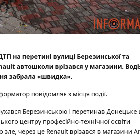
я ДТП на перетині вулиці Березинської та
nault автошколи врізався у магазини
. Воді
ння забрала «швидка».
нформатор повідомляє з місця події.
рухався Березинською і перетинав Донецьке 
ького центру професійно-технічної освіти
о зле, через це Renault врізався в магазини A