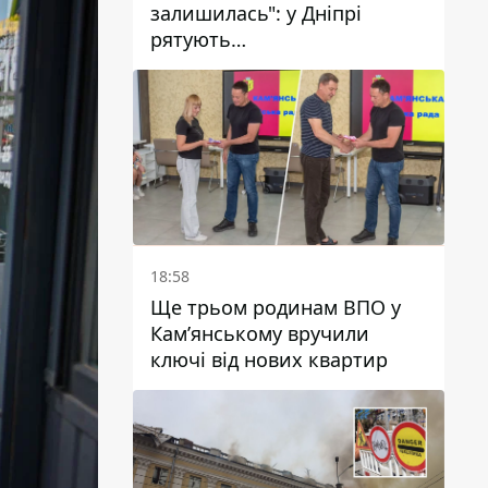
залишилась": у Дніпрі
рятують
військовослужбовицю та
мати чотирьох дітей, яку
поранив КАБ
18:58
Ще трьом родинам ВПО у
Кам’янському вручили
ключі від нових квартир