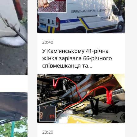
20:40
У Кам'янському 41-річна
жінка зарізала 66-річного
співмешканця та
намагалась обманути
поліцейських
20:20