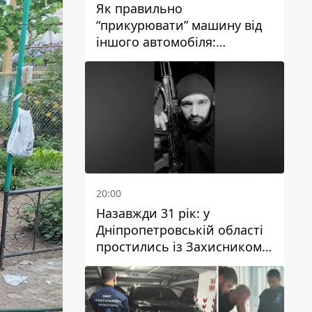
Як правильно
“прикурювати” машину від
іншого автомобіля:
інструкція для водіїв
20:00
Назавжди 31 рік: у
Дніпропетровській області
простились із Захисником
Олександром Рєпіним