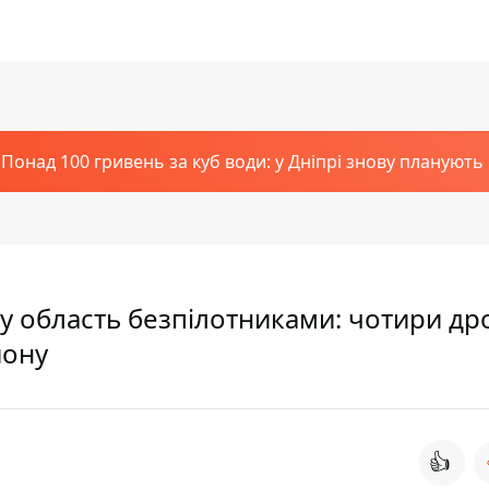
Понад 100 гривень за куб води: у Дніпрі знову планують
у область безпілотниками: чотири др
йону
👍