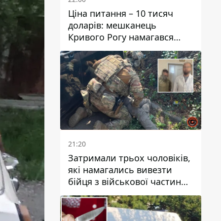
Ціна питання – 10 тисяч
доларів: мешканець
Кривого Рогу намагався
переправити чоловіка до
Словаччини
21:20
Затримали трьох чоловіків,
які намагались вивезти
бійця з військової частини
до Дніпра за 7 тисяч
доларів: серед них був лікар