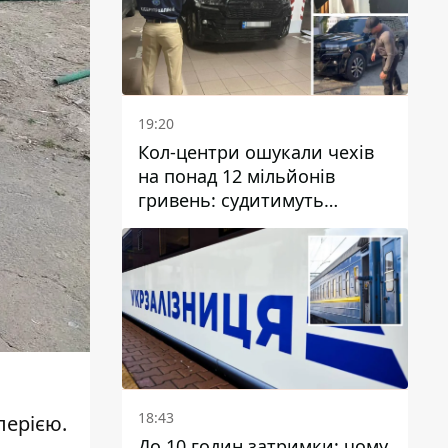
19:20
Кол-центри ошукали чехів
на понад 12 мільйонів
гривень: судитимуть
дніпрянина, який
організував
транснаціональну злочинну
організацію
18:43
лерією
.
До 10 годин затримки: чому