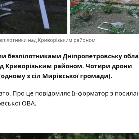
езпілотники над Криворізьким районом
вали безпілотниками Дніпропетровську обла
д Криворізьким районом. Чотири дрони
одному з сіл Мирівської громади).
вто. Про це повідомляє Інформатор з посила
овської ОВА
.