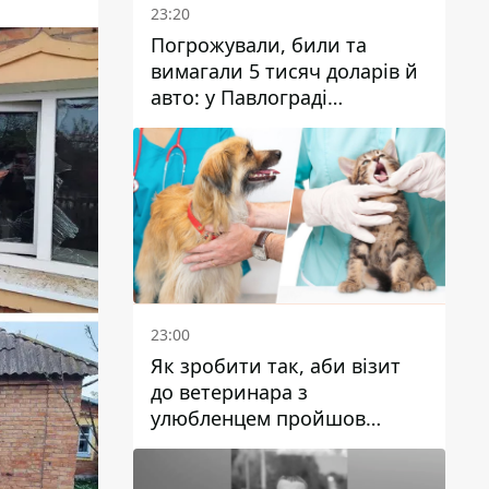
23:20
Погрожували, били та
вимагали 5 тисяч доларів й
авто: у Павлограді
затримали двох чоловіків
23:00
Як зробити так, аби візит
до ветеринара з
улюбленцем пройшов
спокійно: прості поради