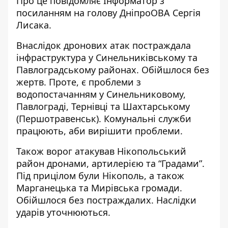
Про це повідомляє Інформатор з
посиланням на голову ДніпроОВА
Сергія
Лисака
.
Внаслідок дронових атак постраждала
інфраструктура у Синельниківському та
Павлоградському районах. Обійшлося без
жертв. Проте, є проблеми з
водопостачанням у Синельниковому,
Павлограді, Тернівці та Шахтарському
(Першотравенськ). Комунальні служби
працюють, аби вирішити проблеми.
Також ворог атакував Нікопольський
район дронами, артилерією та “Градами”.
Під прицілом були Нікополь, а також
Марганецька та Мирівська громади.
Обійшлося без постраждалих. Наслідки
ударів уточнюються.