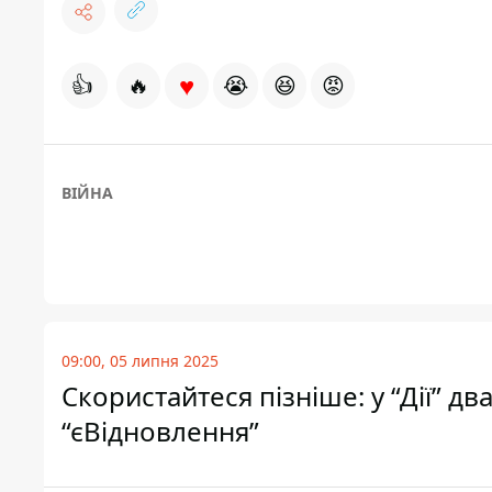
♥
👍
🔥
😭
😆
😡
ВІЙНА
09:00, 05 липня 2025
Скористайтеся пізніше: у “Дії” д
“єВідновлення”