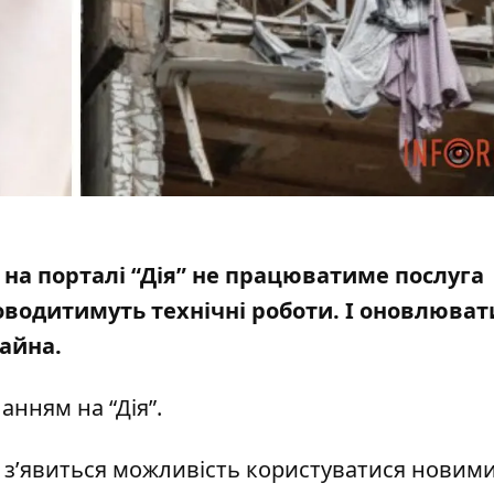
а на порталі “Дія” не працюватиме послуга
роводитимуть технічні роботи. І оновлюва
майна.
анням на “Дія”
.
 з’явиться можливість користуватися новим