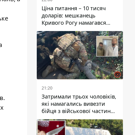
Ціна питання – 10 тисяч
доларів: мешканець
ьке
Кривого Рогу намагався
переправити чоловіка до
Словаччини
а
21:20
Затримали трьох чоловіків,
ів
.
які намагались вивезти
ях
бійця з військової частини
до Дніпра за 7 тисяч
доларів: серед них був лікар