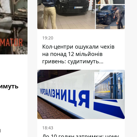
19:20
Кол-центри ошукали чехів
на понад 12 мільйонів
гривень: судитимуть
дніпрянина, який
організував
транснаціональну злочинну
тимуть
організацію
18:43
и
До 10 годин затримки: чому