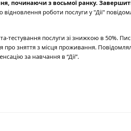
пня, починаючи з восьмої ранку. Заверши
ро відновлення роботи послуги у "Дії" повідо
та-тестування послуги зі знижкою в 50%
. Пи
я про зняття з місця проживання
. Повідомля
нсацію за навчання в “Дії”
.