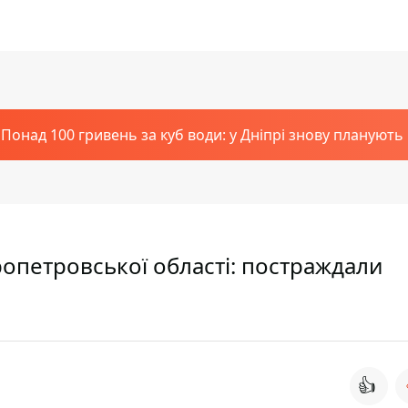
Понад 100 гривень за куб води: у Дніпрі знову планують
ропетровської області: постраждали
👍