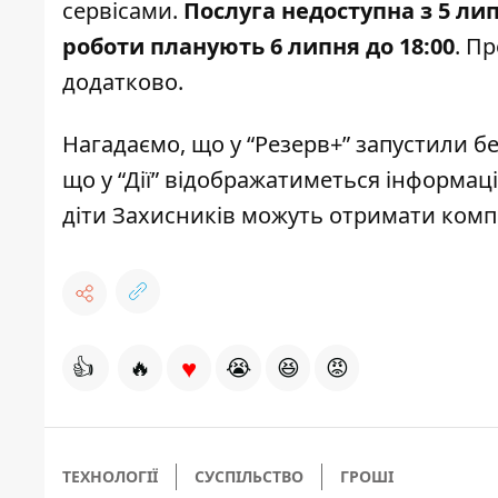
сервісами.
Послуга недоступна з 5 ли
роботи планують 6 липня до 18:00
. П
додатково.
Нагадаємо, що
у “Резерв+” запустили
бе
що у “Дії”
відображатиметься інформаці
діти Захисників можуть отримати
компе
♥
👍
🔥
😭
😆
😡
ТЕХНОЛОГІЇ
СУСПІЛЬСТВО
ГРОШІ