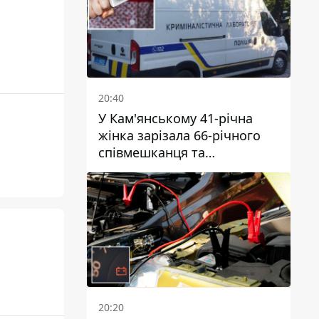
20:40
У Кам'янському 41-річна
жінка зарізала 66-річного
співмешканця та
намагалась обманути
поліцейських
20:20