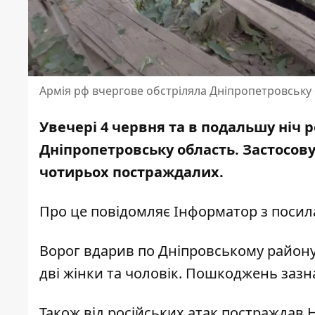
Армія рф вчергове обстріляла Дніпропетровську
Увечері 4 червня та в подальшу ніч 
Дніпропетровську область. Застосов
чотирьох постраждалих.
Про це повідомляє Інформатор з поси
Ворог вдарив по Дніпровському району
дві жінки та чоловік. Пошкоджень зазн
Також від російських атак постраждав 