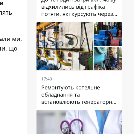
ти
відхилились від графіка
млять
потяги, які курсують через
Дніпро та область
сали ми,
ли, що
17:40
Ремонтують котельне
обладнання та
встановлюють генераторні
установки: як у Дніпрі
готуються до
опалювального сезону