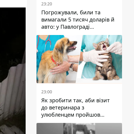
23:20
Погрожували, били та
вимагали 5 тисяч доларів й
авто: у Павлограді
затримали двох чоловіків
23:00
Як зробити так, аби візит
до ветеринара з
улюбленцем пройшов
спокійно: прості поради