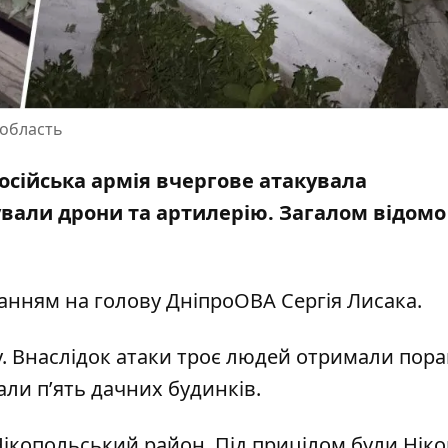
 область
російська армія вчергове атакувала
ували дрони та артилерію. Загалом відомо
ланням на голову ДніпроОВА
Сергія Лисака
.
. Внаслідок атаки троє людей отримали пора
али п’ять дачних будинків.
Нікопольський район. Під прицілом були Ніко