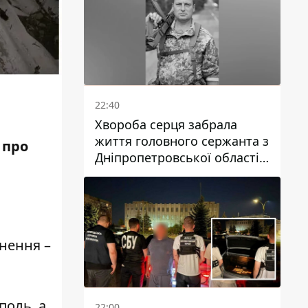
22:40
Хвороба серця забрала
життя головного сержанта з
 про
Дніпропетровської області
Юрія Свистуна
нення –
поль, а
22:00