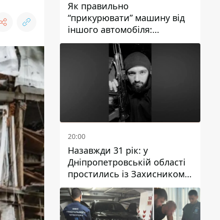
Як правильно
“прикурювати” машину від
іншого автомобіля:
інструкція для водіїв
20:00
Назавжди 31 рік: у
Дніпропетровській області
простились із Захисником
Олександром Рєпіним