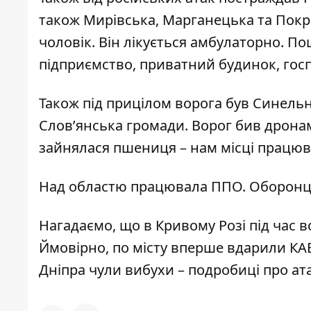
також Мирівська, Марганецька та Покр
чоловік. Він лікується амбулаторно. П
підприємство, приватний будинок, госп
Також під прицілом ворога був Синель
Слов’янська громади. Ворог бив дрона
зайнялася пшениця – нам місці працю
Над областю працювала ППО. Оборонці
Нагадаємо, що
в Кривому Розі під час 
Ймовірно,
по місту вперше вдарили КА
Дніпра чули вибухи – подробиці про ат