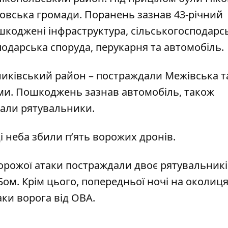
овська громади. Поранень зазнав 43-річний
ошкоджені інфраструктура, сільськогосподарс
одарська споруда, перукарня та автомобіль.
никівський район – постраждали Межівська т
ми. Пошкоджень зазнав автомобіль, також
вали рятувальники.
 неба збили п’ять ворожих дронів.
ворожої атаки постраждали двоє рятувальник
Бом
. Крім цього,
попередньої ночі на околиц
аки ворога від ОВА
.