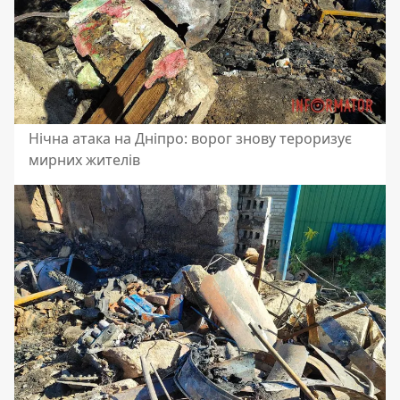
Нічна атака на Дніпро: ворог знову тероризує
мирних жителів