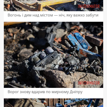
Вогонь і дим над містом — ніч, яку важко забути
Ворог знову вдарив по мирному Дніпру