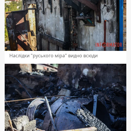
Наслідки "руського міра" видно всюди