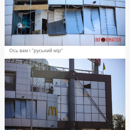
Ось вам і "руський мір"