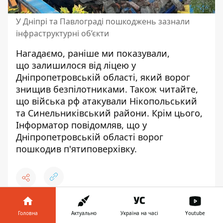
У Дніпрі та Павлограді пошкоджень зазнали
інфраструктурні об’єкти
Нагадаємо, раніше ми показували,
що
залишилося від ліцею у
Дніпропетровській області, який ворог
знищив безпілотниками
. Також читайте,
що
війська рф атакували Нікопольський
та Синельниківський райони
. Крім цього,
Інформатор повідомляв, що
у
Дніпропетровській області ворог
пошкодив п'ятиповерхівку
.
♥
🔥
😭
😆
😡
👍
Головна
Актуально
Україна на часі
Youtube