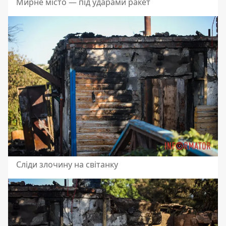
Мирне місто — під ударами ракет
Сліди злочину на світанку