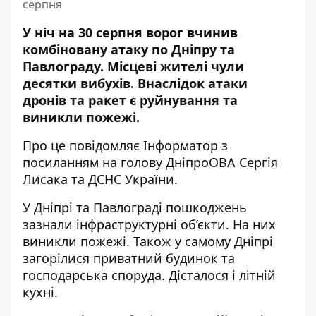
серпня
У ніч на 30 серпня ворог вчинив
комбіновану атаку по Дніпру та
Павлограду. Місцеві жителі чули
десятки вибухів. Внаслідок атаки
дронів та ракет є руйнування та
виникли пожежі.
Про це повідомляє Інформатор з
посиланням на голову ДніпроОВА
Сергія
Лисака
та
ДСНС України
.
У Дніпрі та Павлограді пошкоджень
зазнали інфраструктурні об’єкти. На них
виникли пожежі. Також у самому Дніпрі
загорілися приватний будинок та
господарська споруда. Дісталося і літній
кухні.