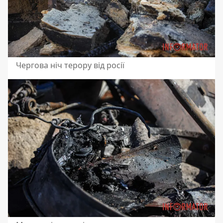
Чергова ніч терору від росії