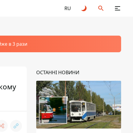
RU
йже в 3 рази
ОСТАННІ НОВИНИ
якому