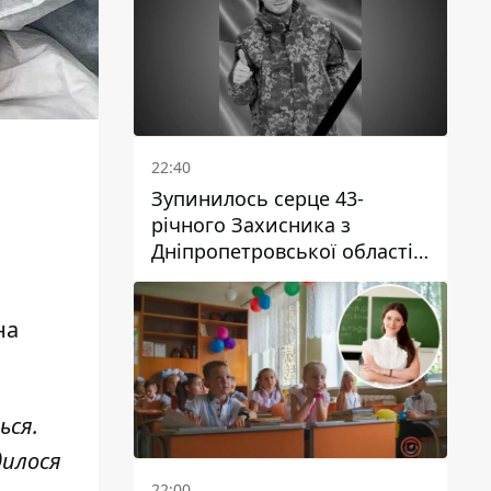
22:40
Зупинилось серце 43-
річного Захисника з
Дніпропетровської області
Євгена Зінченка
на
ься.
дилося
22:00