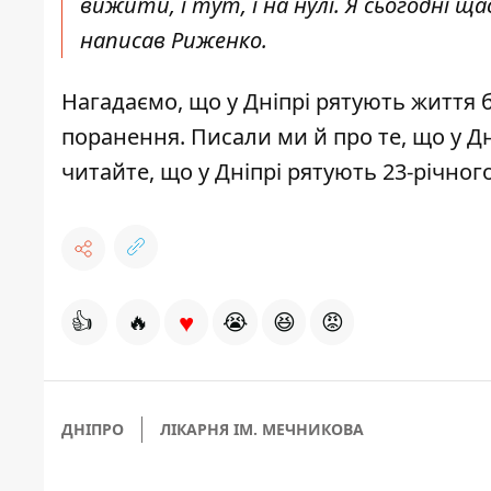
вижити, і тут, і на нулі. Я сьогодні щас
написав Риженко.
Нагадаємо, що
у Дніпрі рятують життя 
поранення
. Писали ми й про те, що
у Д
читайте, що
у Дніпрі рятують 23-річно
♥
👍
🔥
😭
😆
😡
ДНІПРО
ЛІКАРНЯ ІМ. МЕЧНИКОВА