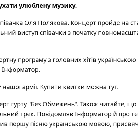
ухати улюблену музику
.
 співачка Оля Полякова. Концерт пройде на ст
льний виступ співачки з початку повномасшт
ертну програму з головних хітів українсько
є Інформатор.
у нашої армії. Купити квитки можна
тут
.
ерт гурту "Без Обмежень"
. Також читайте, що
льний трек
. Повідомляв Інформатор й про те
стив першу пісню українською мовою, присвя