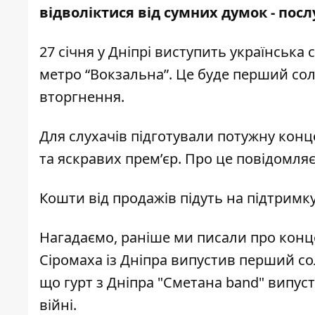
відволіктися від сумних думок -
посл
27 січня у Дніпрі виступить українська
метро “Вокзальна”. Це буде перший со
вторгнення.
Для слухачів підготували потужну конц
та яскравих прем’єр. Про це повідомля
Кошти від продажів підуть на підтримк
Нагадаємо, раніше ми писали про
конц
Сіромаха із Дніпра
випустив перший со
що
гурт з Дніпра "Сметана band" випу
війні
.