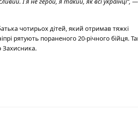
ливий. І я не герой, я такий, як всі українці”, —
батька чотирьох дітей, який отримав тяжкі
ніпрі рятують пораненого 20-річного бійця
. Т
го Захисника
.