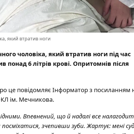
ка, який втратив ноги
чного чоловіка, який втратив ноги під час
ив понад 6 літрів крові. Опритомнів
після
Про це повідомляє Інформатор
з посиланням 
КЛ ім. Мечникова.
рідними. Впевнений, що й надалі все налагодит
 посміхатися, зчепивши зуби.
Жартує: мені су