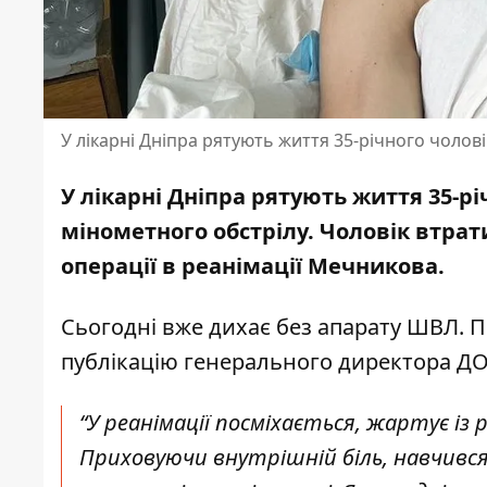
У лікарні Дніпра рятують життя 35-річного чолові
У лікарні Дніпра рятують життя 35-рі
мінометного обстрілу. Чоловік втрат
операції
в реанімації Мечникова.
Сьогодні вже дихає без апарату ШВЛ. 
публікацію
генерального директора ДО
“У реанімації посміхається, жартує із 
Приховуючи внутрішній біль, навчився