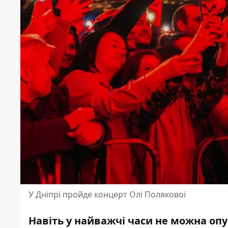
У Дніпрі пройде концерт Олі Полякової
Навіть у найважчі часи не можна опу