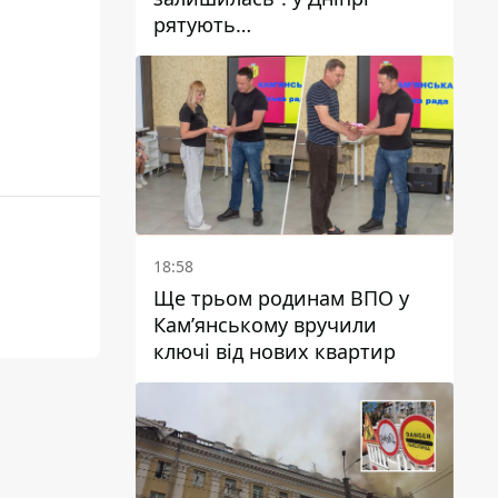
рятують
військовослужбовицю та
мати чотирьох дітей, яку
поранив КАБ
18:58
Ще трьом родинам ВПО у
Кам’янському вручили
ключі від нових квартир