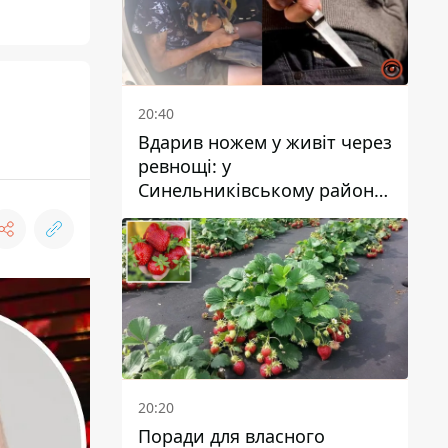
20:40
Вдарив ножем у живіт через
ревнощі: у
Синельниківському районі
затримали 49-річного
чоловіка за вбивство
20:20
Поради для власного