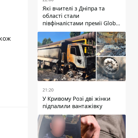
Які вчителі з Дніпра та
області стали
півфіналістами премії Global
Teacher Prize Ukraine 2026
акож
21:20
У Кривому Розі дві жінки
підпалили вантажівку