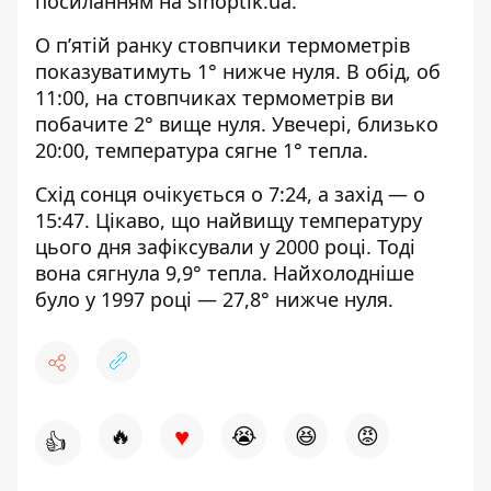
посиланням на
sinoptik.ua
.
О п’ятій ранку стовпчики термометрів
показуватимуть 1° нижче нуля. В обід, об
11:00, на стовпчиках термометрів ви
побачите 2° вище нуля. Увечері, близько
20:00, температура сягне 1° тепла.
Схід сонця очікується о 7:24, а захід — о
15:47. Цікаво, що найвищу температуру
цього дня зафіксували у 2000 році. Тоді
вона сягнула 9,9° тепла. Найхолодніше
було у 1997 році — 27,8° нижче нуля.
♥
🔥
😭
😆
😡
👍