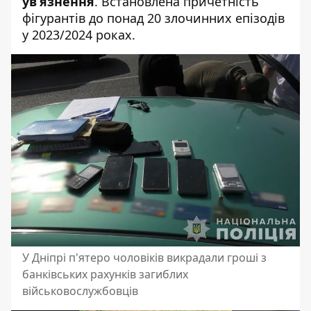
ув’язнення
. Встановлена причетність
фігурантів до понад 20 злочинних епізодів
у 2023/2024 роках.
У Дніпрі п'ятеро чоловіків викрадали гроші з
банківських рахунків загиблих
військовослужбовців