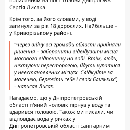
посиланням на
пост голови ДніпроОВА
Сергія Лисака
.
Крім того, за його словами, у воді
загинули за рік 18 дорослих. Найбільше –
у Криворізькому районі.
“Через війну всі громади області прийняли
рішення – заборонити відвідувати місця
масового відпочинку на воді. Втім, люди,
нехтуючи пересторогою, йдуть купатися
у невстановлених місцях. Слідкуйте за
малечею, бережіть себе і своїх близьких”,
- написав Лисак.
Нагадаємо, що у Дніпропетровській
області п'яний
чоловік пірнув у воду та
вдарився головою
. Також ми писали, чи
відповідає вода у річках у
Дніпропетровській області санітарним