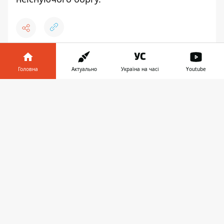
♥
🔥
😭
😆
😡
👍
Головна
Актуально
Україна на часі
Youtube
Інформатор у
Завантажити
телефоні
👉
СБУ
ВІЙНА
СМЕРТЬ
ПОЛІЦІЯ
ЗАТРИМАННЯ
НАЦІОНАЛЬНА ПОЛІЦІЯ