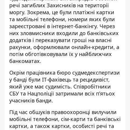
речі загиблих Захисників на території
моргу.
Зокрема, це були платіжні картки
та мобільні телефони, номери яких були
зареєстровані в інтернет-банкінгу. Через
них зловмисники входили до банківських
додатків і переказувати гроші на власні
рахунки, оформлювали онлайн-кредити, а
потім обготівковували їх у найближчих
банкоматах.
Окрім працівника бюро судмедекспертизи
у банді були ІТ-фахівець та рецидивіст,
який уже має судимість. Співробітники
СБУ та Нацполіції затримали всіх п’ятьох
учасників банди.
Під час обшуків правоохоронці вилучили
мобільні телефони, сім-карти та банківські
картки, а також картки, особисті речі та