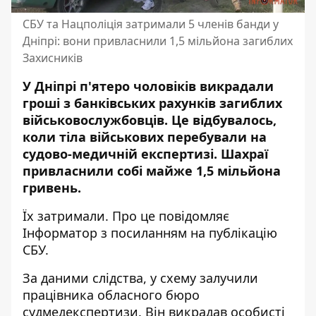
СБУ та Нацполіція затримали 5 членів банди у
Дніпрі: вони привласнили 1,5 мільйона загиблих
Захисників
У Дніпрі п'ятеро чоловіків викрадали
гроші з банківських рахунків загиблих
військовослужбовців. Це відбувалось,
коли тіла військових перебували на
судово-медичній експертизі. Шахраї
привласнили собі майже 1,5 мільйона
гривень.
Їх затримали. Про це повідомляє
Інформатор з
посиланням на публікацію
СБУ
.
За даними слідства, у схему залучили
працівника обласного бюро
судмедекспертизи. Він викрадав особисті