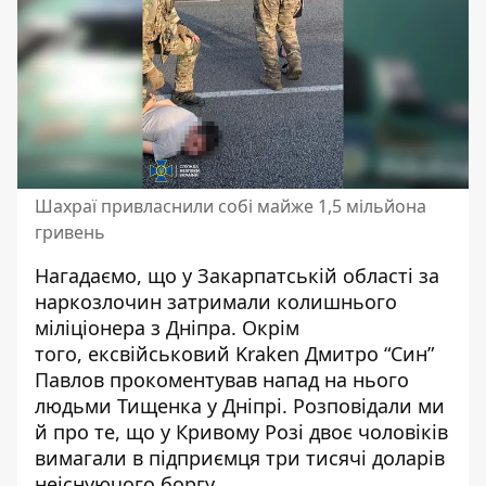
Шахраї привласнили собі майже 1,5 мільйона
гривень
Нагадаємо, що у
Закарпатській області за
наркозлочин
затримали колишнього
міліціонера з Дніпра
. Окрім
того, ексвійськовий Kraken
Дмитро “Син”
Павлов прокоментував напад на нього
людьми Тищенка у Дніпрі. Розповідали ми
й про те, що у Кривому Розі двоє чоловіків
вимагали в підприємця три тисячі доларів
неіснуючого боргу.