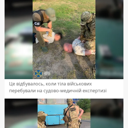
Це відбувалось, коли тіла військових
перебували на судово-медичній експертизі