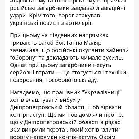
Авдіївському та Шахтарському напрямках
російські загарбники завдавали авіаційні
удари. Крім того, ворог атакував
українські позиції з артилерії.
При цьому на південних напрямках
тривають важкі бої. Ганна Маляр
зазначила, що російські окупанти зайняли
"оборону" та докладають чимало зусиль.
Однак при цьому загарбники несуть
серйозні втрати — це стосується і техніки,
і озброєння, і особового складу.
Нагадаємо, що працівник "Укрзалізниці"
хотів влаштувати вибух
у
Дніпропетровській області, щоб зірвати
контрнаступ. Ще ми повідомляли про те,
що у Дніпропетровській області в рядах
ЗСУ викрили “крота”, який
хотів “злити”
ворогу напрямки контрнаступу
. Окрім