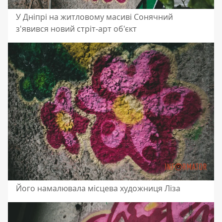
У Дніпрі на житловому масиві Сонячний
з'явився новий стріт-арт об'єкт
Його намалювала місцева художниця Ліза