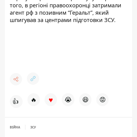
того, в регіоні правоохоронці
затримали
агент рф
з позивним “Геральт”, який
шпигував за центрами підготовки ЗСУ.
♥
🔥
😭
😆
😡
👍
ВІЙНА
ЗСУ