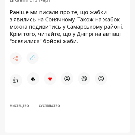
Раніше ми писали про те, що
жабки
з'явились на Сонячному.
Також на жабок
можна подивитись у
Самарському районі
.
Крім того, читайте, що у Дніпрі
на автівці
"оселилися" бойові жаби
.
♥
🔥
😭
😆
😡
👍
МИСТЕЦТВО
СУСПІЛЬСТВО