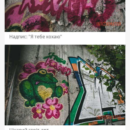
Надпис: "Я тебе кохаю"
Цікавий стріт-арт