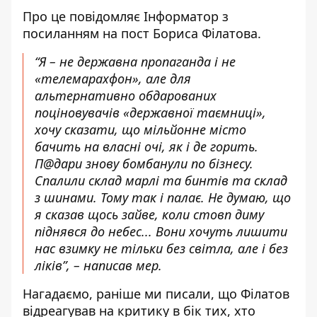
Про це повідомляє Інформатор з
посиланням на
пост Бориса Філатова
.
“Я – не державна пропаганда і не
«телемарахфон», але для
альтернативно обдарованих
поціновувачів «державної таємниці»,
хочу сказати, що мільйонне місто
бачить на власні очі, як і де горить.
П@дари знову бомбанули по бізнесу.
Спалили склад марлі та бинтів та склад
з шинами. Тому так і палає. Не думаю, що
я сказав щось зайве, коли стовп диму
піднявся до небес... Вони хочуть лишити
нас взимку не тільки без світла, але і без
ліків”, – написав мер.
Нагадаємо, раніше ми писали, що
Філатов
відреагував на критику в бік тих, хто