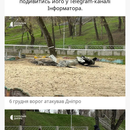
подивитись його у
Telegram-каналі
Інформатора
.
6 грудня ворог атакував Дніпро