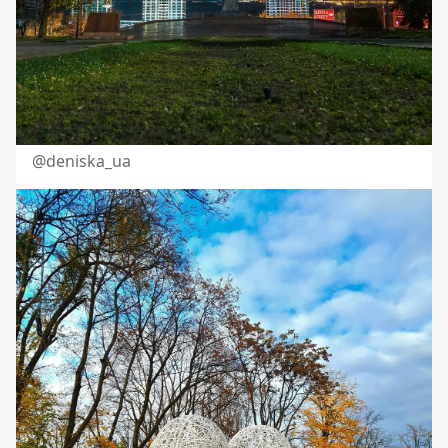
@
deniska_ua