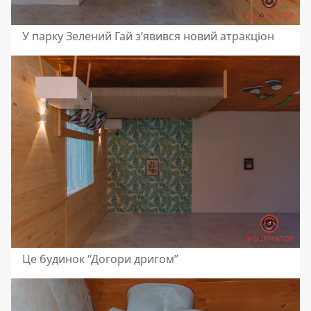
У парку Зелений Гай з’явився новий атракціон
Це будинок “Догори дригом”