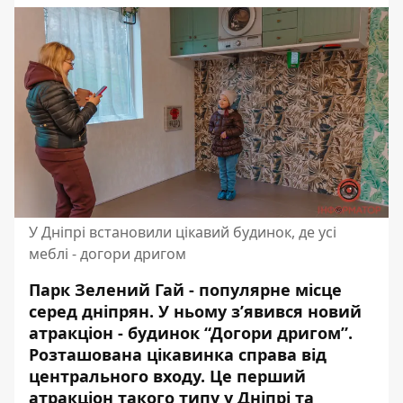
У Дніпрі встановили цікавий будинок, де усі
меблі - догори дригом
Парк Зелений Гай - популярне місце
серед дніпрян. У ньому з’явився новий
атракціон - будинок “Догори дригом”.
Розташована цікавинка справа від
центрального входу. Це перший
атракціон такого типу у Дніпрі та