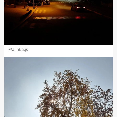
@
alinka.js