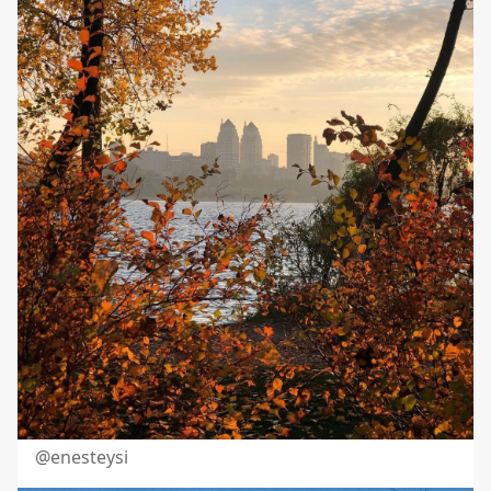
@
enesteysi