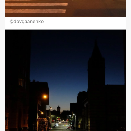
@
dovgaanenko