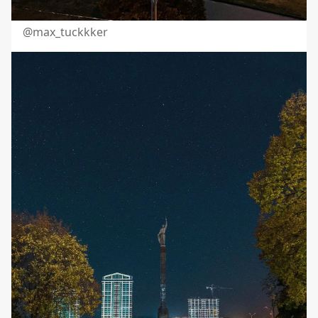
@
max_tuckkker