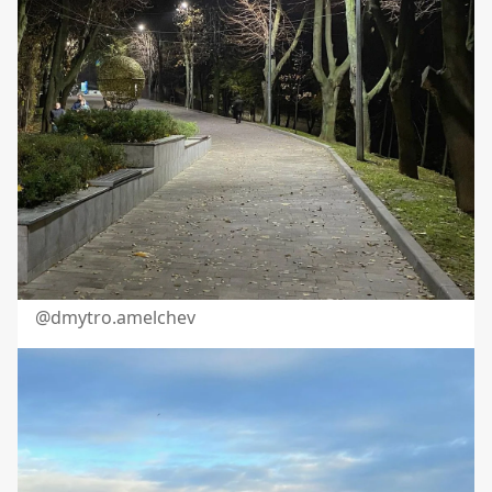
@
dmytro.amelchev