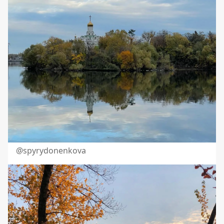
@
spyrydonenkova