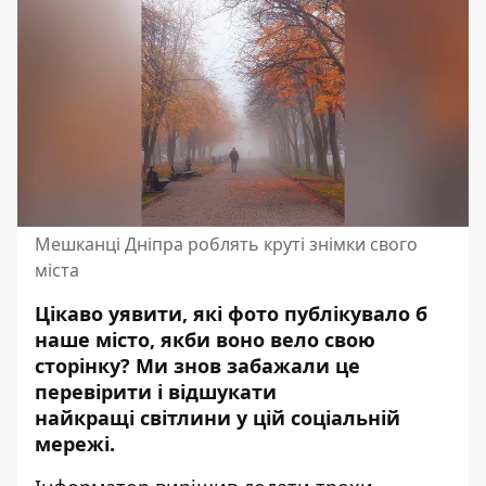
Мешканці Дніпра роблять круті знімки свого
міста
Цікаво уявити, які фото публікувало б
наше місто, якби воно вело свою
сторінку? Ми знов забажали це
перевірити і відшукати
найкращі
світлини
у цій соціальній
мережі.