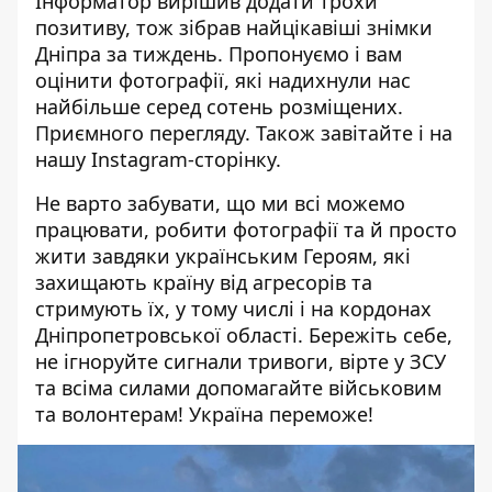
Інформатор вирішив додати трохи
позитиву, тож зібрав найцікавіші знімки
Дніпра за тиждень. Пропонуємо і вам
оцінити фотографії, які надихнули нас
найбільше серед сотень розміщених.
Приємного перегляду. Також завітайте і на
нашу
Instagram-сторінку
.
Не варто забувати, що ми всі можемо
працювати, робити фотографії та й просто
жити завдяки українським Героям, які
захищають країну від агресорів та
стримують їх, у тому числі і на кордонах
Дніпропетровської області. Бережіть себе,
не ігноруйте сигнали тривоги, вірте у ЗСУ
та всіма силами допомагайте військовим
та волонтерам! Україна переможе!