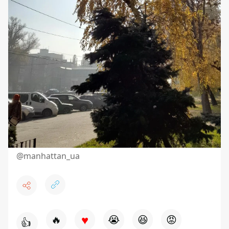
@
manhattan_ua
♥
🔥
😭
😆
😡
👍