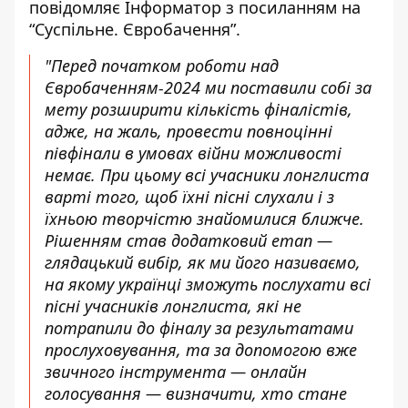
повідомляє Інформатор з
посиланням на
“Суспільне. Євробачення
”.
"Перед початком роботи над
Євробаченням-2024 ми поставили собі за
мету розширити кількість фіналістів,
адже, на жаль, провести повноцінні
півфінали в умовах війни можливості
немає. При цьому всі учасники лонглиста
варті того, щоб їхні пісні слухали і з
їхньою творчістю знайомилися ближче.
Рішенням став додатковий етап —
глядацький вибір, як ми його називаємо,
на якому українці зможуть послухати всі
пісні учасників лонглиста, які не
потрапили до фіналу за результатами
прослуховування, та за допомогою вже
звичного інструмента — онлайн
голосування — визначити, хто стане