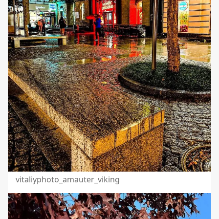
vitaliyphoto_amauter_viking