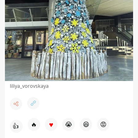
liliya_vorovskaya
♥
🔥
😭
😆
😡
👍