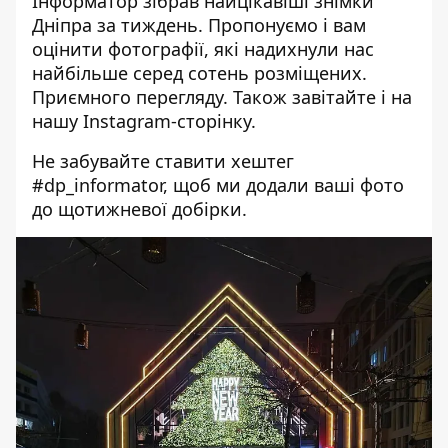
Інформатор зібрав найцікавіші знімки
Дніпра за тиждень. Пропонуємо і вам
оцінити фотографії, які надихнули нас
найбільше серед сотень розміщених.
Приємного перегляду. Також завітайте і на
нашу
Instagram-сторінку
.
Не забувайте ставити хештег
#dp_informator, щоб ми додали ваші фото
до щотижневої добірки.