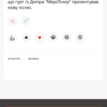
що
гурт із Дніпра "МеріЛінор" презентував
нову пісню
.
♥
🔥
😭
😆
😡
👍
КУЛЬТУРА
МУЗИКА