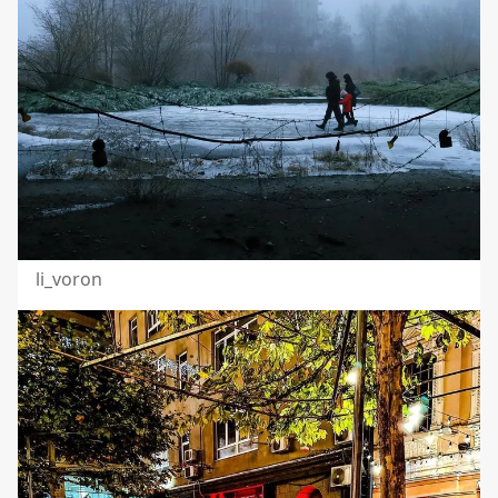
li_voron