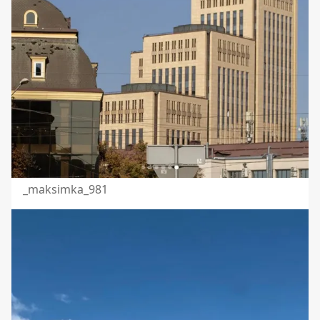
_maksimka_981