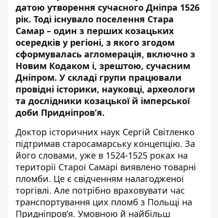
датою утворення сучасного Дніпра 1526
рік. Тоді існувало поселення Стара
Самар – один з перших козацьких
осередків у регіоні, з якого згодом
сформувалась агломерація, включно з
Новим Кодаком і, зрештою, сучасним
Дніпром. У складі групи працювали
провідні історики, науковці, археологи
та дослідники козацької й імперської
доби Придніпров’я.
Доктор історичних наук Сергій Світленко
підтримав старосамарську концепцію. За
його словами, уже в 1524-1525 роках на
території Старої Самарі виявлено товарні
пломби. Це є свідченням налагодженої
торгівлі. Але потрібно враховувати час
транспортування цих пломб з Польщі на
Придніпров’я. Умовною й найбільш