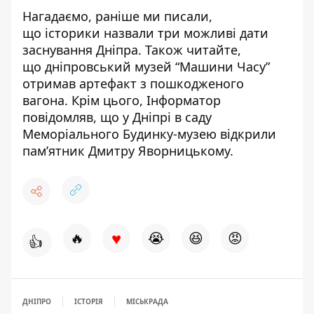
Нагадаємо, раніше ми писали,
що
історики назвали три можливі дати
заснування Дніпра
. Також читайте,
що
дніпровський музей “Машини Часу”
отримав артефакт з пошкодженого
вагона
. Крім цього, Інформатор
повідомляв, що
у Дніпрі в саду
Меморіального Будинку-музею відкрили
пам’ятник Дмитру Яворницькому
.
♥
🔥
😭
😆
😡
👍
ДНІПРО
ІСТОРІЯ
МІСЬКРАДА