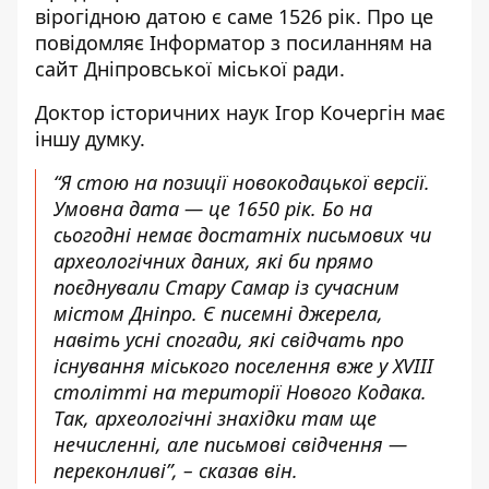
вірогідною датою є саме 1526 рік. Про це
повідомляє Інформатор з посиланням на
сайт Дніпровської міської ради
.
Доктор історичних наук Ігор Кочергін має
іншу думку.
“Я стою на позиції новокодацької версії.
Умовна дата — це 1650 рік. Бо на
сьогодні немає достатніх письмових чи
археологічних даних, які би прямо
поєднували Стару Самар із сучасним
містом Дніпро. Є писемні джерела,
навіть усні спогади, які свідчать про
існування міського поселення вже у XVIII
столітті на території Нового Кодака.
Так, археологічні знахідки там ще
нечисленні, але письмові свідчення —
переконливі”, – сказав він.