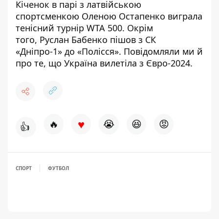
Кіченок в парі з латвійською
спортсменкою Оленою Остапенко виграла
тенісний турнір
WTA 500. Окрім
того, Руслан Бабенко
пішов з СК
«Дніпро-1» до «Полісся»
. Повідомляли ми й
про те, що
Україна вилетіла з Євро-2024
.
♥
🔥
😭
😆
😡
👍
СПОРТ
ФУТБОЛ