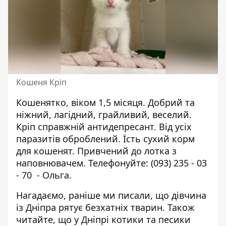
Кошеня Кріп
Кошенятко, віком 1,5 місяця. Добрий та
ніжний, лагідний, грайливий, веселий.
Кріп справжній антидепресант. Від усіх
паразитів оброблений. Їсть сухий корм
для кошенят. Привчений до лотка з
наповнювачем. Телефонуйте:
(093) 235 - 03
- 70
- Ольга.
Нагадаємо,
раніше ми писали, що дівчина
із Дніпра
рятує безхатніх тварин
. Також
читайте, що у Дніпрі
котики та песики