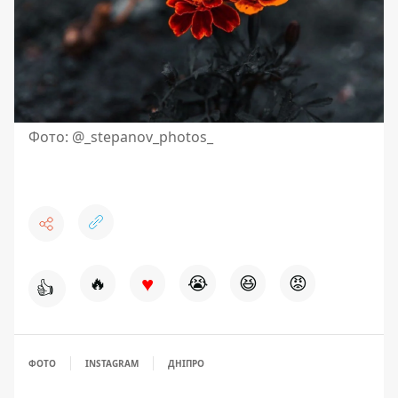
Фото: @_stepanov_photos_
♥
🔥
😭
😆
😡
👍
ФОТО
INSTAGRAM
ДНІПРО