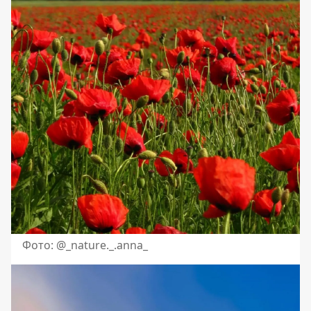
Фото: @_nature._.anna_