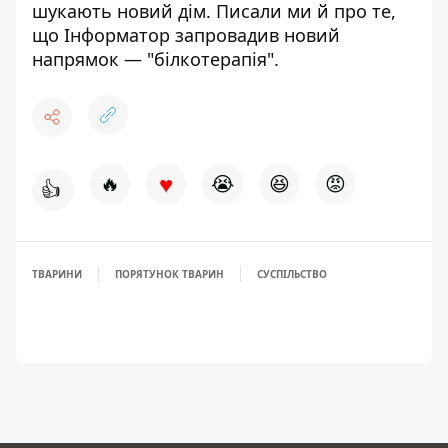
шукають новий дім
. Писали ми й про те,
що Інформатор
запровадив новий
напрямок
— "білкотерапія".
♥
🔥
😭
😆
😡
👍
ТВАРИНИ
ПОРЯТУНОК ТВАРИН
СУСПІЛЬСТВО