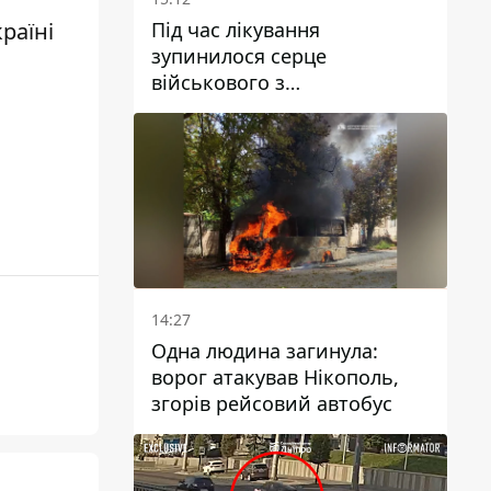
Під час лікування
країні
зупинилося серце
військового з
Дніпропетровської області
Ростислава Лупашка
14:27
Одна людина загинула:
ворог атакував Нікополь,
згорів рейсовий автобус