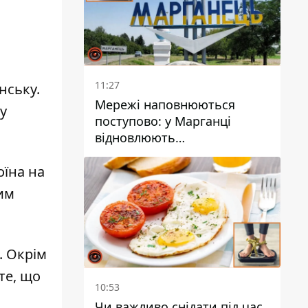
11:27
нську.
Мережі наповнюються
у
поступово: у Марганці
відновлюють
водопостачання
оїна на
им
 Окрім
те, що
10:53
Чи важливо снідати під час