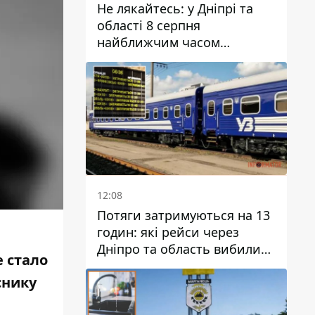
Не лякайтесь: у Дніпрі та
області 8 серпня
найближчим часом
очікується гроза
12:08
Потяги затримуються на 13
годин: які рейси через
Дніпро та область вибилися
е стало
з графіка
снику