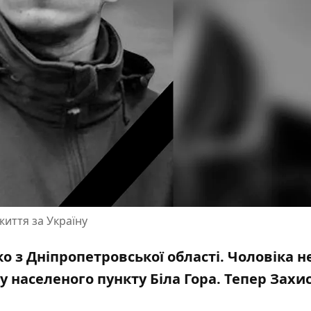
життя за Україну
о з Дніпропетровської області. Чоловіка н
зу населеного пункту Біла Гора. Тепер Захи