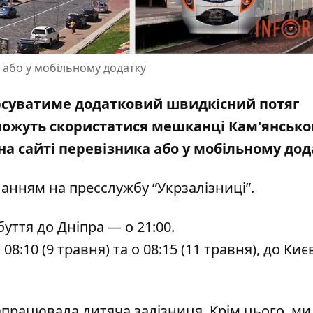
 або у мобільному додатку
курсуватиме додатковий швидкісний потяг
можуть скористатися мешканці Кам'янсько
а сайті перевізника або у мобільному дод
иланням на
пресслужбу “Укрзалізниці”
.
уття до Дніпра — о 21:00.
8:10 (9 травня) та о 08:15 (11 травня), до Киє
апрацювала дитяча залізниця
. Крім цього, ми