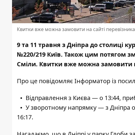
Квитки вже можна замовити на сайті перевізника
9 та 11 травня з Дніпра до столиці 
№220/219 Київ. Також цим потягом з
Сміли. Квитки вже можна замовити н
Про це повідомляє Інформатор із пос
Відправлення з Києва — о 13:44, приб
У зворотному напрямку — з Дніпра о 0
16:17.
Нагадаємо, що в
Дніпрі у парку Глоби
з