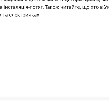
а інсталяція-потяг
.
Також читайте, що
хто в У
х та електричках
.