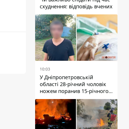
схуднення: відповідь вчених
10:03
У Дніпропетровській
області 28-річний чоловік
ножем поранив 15-річного
хлопця