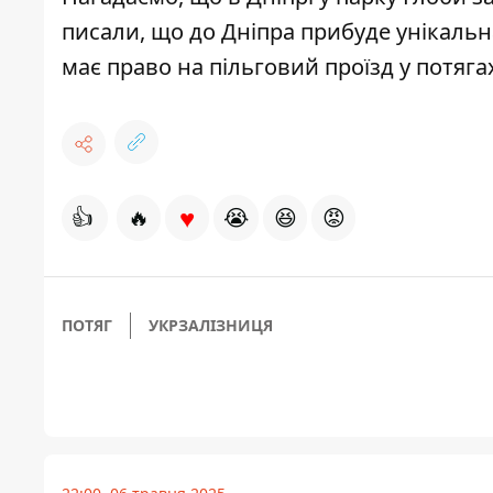
писали, що до Дніпра прибуде
унікальн
має право на пільговий проїзд у потяга
♥
👍
🔥
😭
😆
😡
ПОТЯГ
УКРЗАЛІЗНИЦЯ