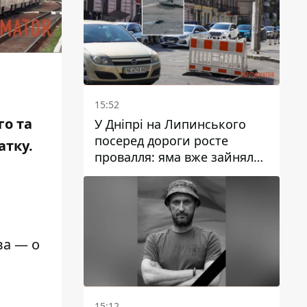
15:52
го та
У Дніпрі на Липинського
посеред дороги росте
атку.
провалля: яма вже зайняла
смугу руху
ва — о
15:12