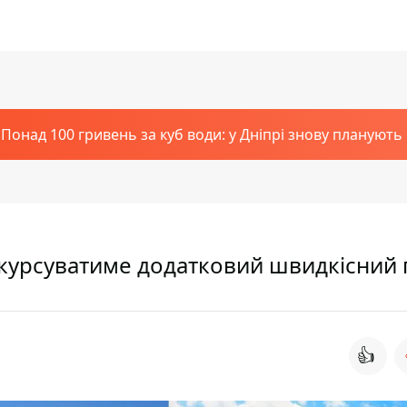
Понад 100 гривень за куб води: у Дніпрі знову планують
я курсуватиме додатковий швидкісний 
👍