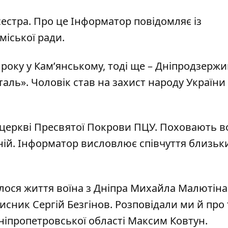
сестра. Про це Інформатор повідомляє із
міської ради
.
року у Кам’янському, тоді ще – Дніпродзержи
аль». Чоловік став на захист народу України 
 церкві Пресвятої Покрови ПЦУ. Поховають в
яній. Інформатор висловлює співчуття близьк
лося життя воїна з Дніпра
Михайла Малютіна.
исник Сергій Безгінов
. Розповідали ми й про 
ніпропетровської області Максим Ковтун.