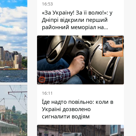
16:53
«За Україну! За її волю!»: у
Дніпрі відкрили перший
районний меморіал на
честь полеглих Захисників
16:11
Їде надто повільно: коли в
Україні дозволено
сигналити водіям