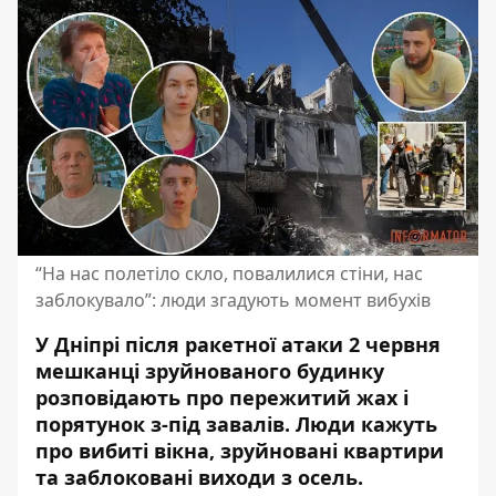
“На нас полетіло скло, повалилися стіни, нас
заблокувало”: люди згадують момент вибухів
У Дніпрі після ракетної атаки 2 червня
мешканці зруйнованого будинку
розповідають про пережитий жах і
порятунок з-під завалів. Люди кажуть
про вибиті вікна, зруйновані квартири
та заблоковані виходи з осель.