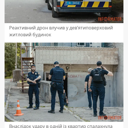
Реактивний дрон влучив у дев’ятиповерховий
житловий будинок
Внаслідок удару в одній із квартир спалахнула