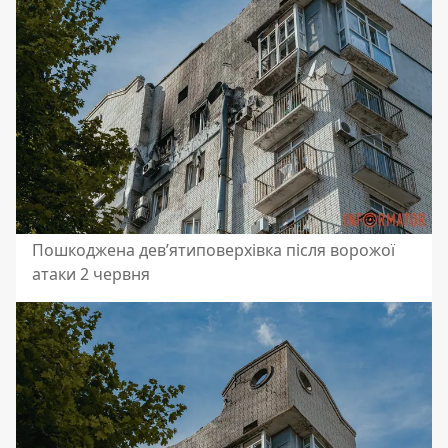
Пошкоджена дев’ятиповерхівка після ворожої
атаки 2 червня