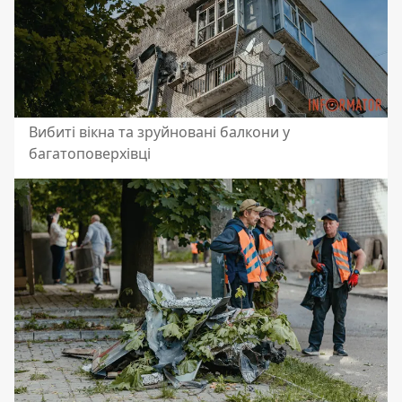
Вибиті вікна та зруйновані балкони у
багатоповерхівці