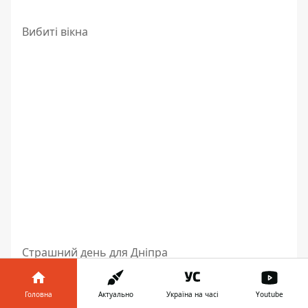
Вибиті вікна
Страшний день для Дніпра
Нагадаємо,
Філатов розповів про наслідки
удару по Дніпру
вдень 2 червня та про те,
Головна
Актуально
Україна на часі
Youtube