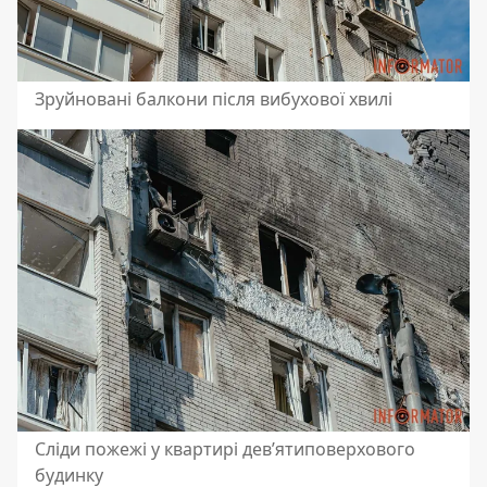
Зруйновані балкони після вибухової хвилі
Сліди пожежі у квартирі дев’ятиповерхового
будинку