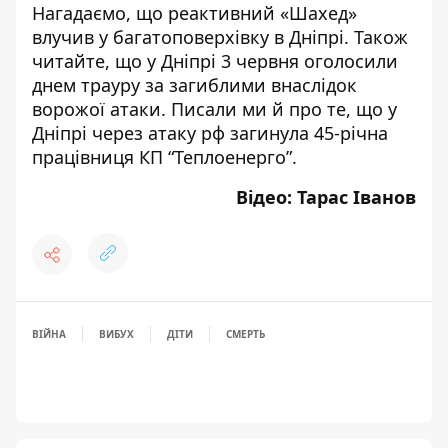
Нагадаємо, що реактивний «Шахед»
в
лучив у багатоповерхівку в Дніпрі
. Також
читайте, що у Дніпрі
3 червня оголосили
днем трауру за загиблими внаслідок
ворожої атаки
. Писали ми й про те, що у
Дніпрі
через атаку рф загинула 45-річна
працівниця КП “Теплоенерго”
.
Відео: Тарас Іванов
ВІЙНА
ВИБУХ
ДІТИ
СМЕРТЬ