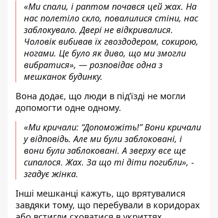
«Ми спали, і раптом почався цей жах. На
нас полетіло скло, повалилися стіни, нас
заблокувало. Двері не відкривалися.
Чоловік вибивав їх гвоздодером, сокирою,
ногами. Це було як диво, що ми змогли
вибратися», — розповідає одна з
мешканок будинку.
Вона додає, що люди в під’їзді не могли
допомогти одне одному.
«Ми кричали: “Допоможіть!” Вони кричали
у відповідь. Але ми були заблоковані, і
вони були заблоковані. А зверху все ще
сипалося. Жах. За що ті діти погибли», -
згадує жінка.
Інші мешканці кажуть, що врятувалися
завдяки тому, що перебували в коридорах
або встигли сховатися в укриттях.