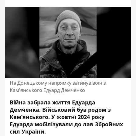
На Донецькому напрямку загинув воїн з
Кам'янського Едуард Демченко
Війна забрала життя Едуарда
Демченка. Військовий був родом з
Кам’янського. У жовтні 2024 року
Едуарда мобілізували до лав Збройних
сил України.