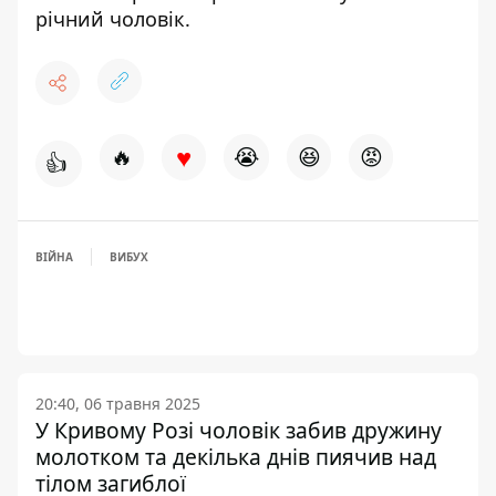
річний чоловік
.
♥
🔥
😭
😆
😡
👍
ВІЙНА
ВИБУХ
20:40, 06 травня 2025
У Кривому Розі чоловік забив дружину
молотком та декілька днів пиячив над
тілом загиблої