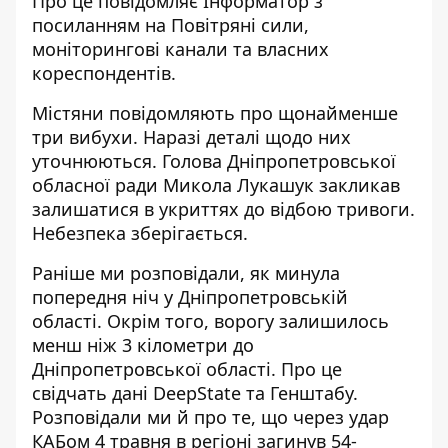
Про це повідомляє Інформатор з
посиланням на
Повітряні сили
,
моніторингові канали та власних
кореспондентів.
Містяни повідомляють про щонайменше
три вибухи. Наразі деталі щодо них
уточнюються. Голова Дніпропетровської
обласної ради Микола Лукашук закликав
залишатися в укриттях до відбою тривоги.
Небезпека зберігається.
Раніше ми розповідали,
як минула
попередня ніч
у Дніпропетровській
області. Окрім того, ворогу
залишилось
менш ніж 3 кілометри
до
Дніпропетровської області. Про це
свідчать дані DeepState та Генштабу.
Розповідали ми й про те, що через удар
КАБом 4 травня в регіоні
загинув 54-