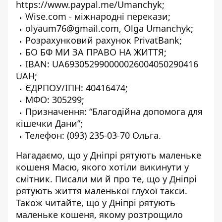
https://www.paypal.me/Umanchyk
;
Wise.com
- міжнародні перекази;
olyaum76@gmail.com, Olga Umanchyk;
Розрахунковий рахунок PrivatBank;
БО БФ МИ ЗА ПРАВО НА ЖИТТЯ;
IBAN: UA693052990000026004050290416
UAH;
ЄДРПОУ/ІПН: 40416474;
МФО: 305299;
Призначення: “Благодійна допомога для
кішечки Дани”;
Телефон:
(
093) 235-03-70
Ольга.
Нагадаємо, що у Дніпрі
рятують маленьке
кошеня Масю
, якого хотіли викинути у
смітник. Писали ми й про те, що у Дніпрі
рятують життя
маленької глухої такси
.
Також читайте, що у Дніпрі рятують
маленьке кошеня, якому
розтрощило