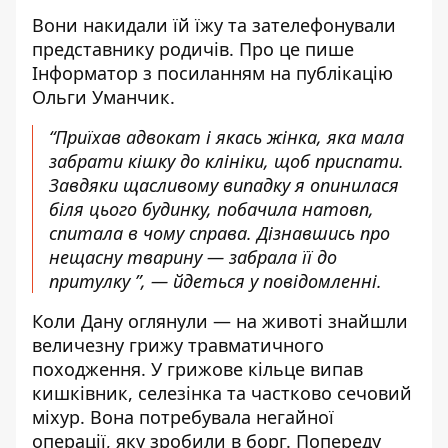
Вони накидали їй їжу та зателефонували
представнику родичів. Про це пише
Інформатор
з посиланням на публікацію
Ольги Уманчик
.
“Приїхав адвокат і якась жінка, яка мала
забрати кішку до клініки, щоб приспати.
Завдяки щасливому випадку я опинилася
біля цього будинку, побачила натовп,
спитала в чому справа. Дізнавшись про
нещасну тварину — забрала її до
притулку ”, — йдеться у повідомленні.
Коли Дану оглянули — на животі знайшли
величезну грижу травматичного
походження. У грижове кільце випав
кишківник, селезінка та частково сечовий
міхур. Вона потребувала негайної
операції, яку зробили в борг. Попереду