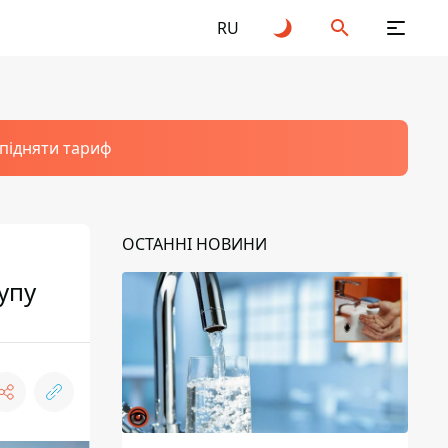
RU
 підняти тариф
ОСТАННІ НОВИНИ
упу