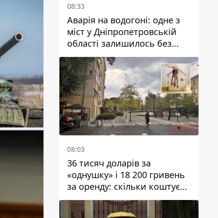
08:33
Аварія на водогоні: одне з
міст у Дніпропетровській
області залишилось без
води
08:03
36 тисяч доларів за
«однушку» і 18 200 гривень
за оренду: скільки коштує
житло у Дніпропетровської
області