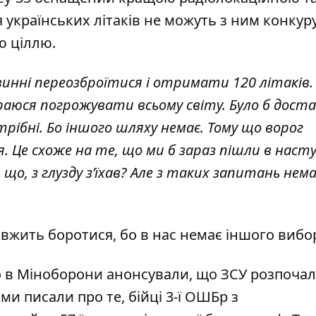
 українських літаків не можуть з ним конкур
ю ціллю.
инні переозброїтися і отримати 120 літаків.
бираюся погрожувати всьому світу. Було б дос
трібні. Бо іншого шляху немає. Тому що ворог
. Це схоже на те, що ми б зараз пішли в насту
и що, з глузду з’їхав? Але з таких запитань нема
вжить боротися, бо в нас немає іншого вибо
о в Міноборони анонсували, що
ЗСУ розпоча
и писали про те, бійці 3-ї ОШБр з