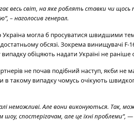
ігає весь світ, на яке роблять ставки чи щось 
”, – наголосив генерал.
о Україна могла б просуватися швидшими те
достатньому обсязі. Зокрема винищувачі F-16
му випадку обіцяють надати Україні не раніше 
артнерів не почав подібний наступ, якби не м
їни в такому випадку чомусь очікують швидко
алі неможливі. Але вони виконуються. Так, мо
 шоу, спостерігачам, але це їхні проблеми”, —