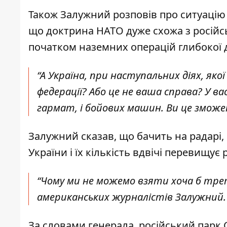
Також Залужний розповів про ситуацію 
що доктрина НАТО дуже схожа з російсь
початком наземних операцій глибокої д
“А Україна, при наступальних діях, як
федерації? Або це не ваша справа? У вас
гармат, і бойових машин. Ви це зможе
Залужний сказав, що бачить на радарі, 
України і їх кількість вдвічі перевищує 
“Чому ми не можемо взяти хоча б тре
американських журналістів Залужний.
За словами генерала, російський парк