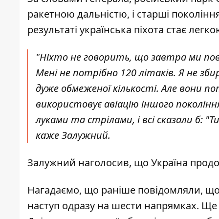
ракетною дальністю, і старші покоління
результаті українська піхота стає легко
"Ніхто не говорить, що завтра ми пов
Мені не потрібно 120 літаків. Я не з
дуже обмеженої кількості. Але вони по
використовує авіацію іншого покоління
луками та стрілами, і всі сказали б: "Т
каже Залужний.
Залужний наголосив, що Україна продо
Нагадаємо, що раніше повідомляли, щ
наступ
одразу на шести напрямках. Ще м