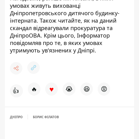
умовах живуть вихованці
Дніпропетровського дитячого будинку-
інтерната
. Також читайте, як
на даний
скандал відреагували прокуратура та
ДніпроОВА
. Крім цього, Інформатор
повідомляв про те,
в яких умовах
утримують ув'язнених
у Дніпрі.
♥
🔥
😭
😆
😡
👍
ДНІПРО
БОРИС ФІЛАТОВ