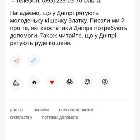
Телефон:
(093) 235-03-70
Ольга.
Нагадаємо, що у Дніпрі
рятують
молоденьку кішечку Златку
. Писали ми й
про те, які
хвостатики Дніпра потребують
допомоги
. Також читайте, що у Дніпрі
рятують руде кошеня
.
♥
🔥
😭
😆
😡
👍
ДНІПРО
ТВАРИНИ
ПОРЯТУНОК ТВАРИН
СУСПІЛЬСТВО
ПОТРІБНА ДОПОМОГА