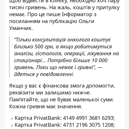
Щоб відвести в клініку, необхідно хоч пару
тисяч гривень. На жаль, коштів у притулку
немає. Про це пише Інформатор
з
посиланням на публікацію Ольги
Уманчик
.
“Т
ільки консультація онколога коштує
близько 500 грн, а якщо робитимуться
аналізи, гістологія, операції, лікування на
стаціонарі... Потрібно більше 10 000
гривень. Поки що немає і гривні”, —
йдеться у повідомленні.
Якщо у вас є фінансова змога допомогти,
реквізити ми залишимо нижче.
Пам’ятайте, що не буває маленької суми.
Кожна гривня має значення.
Картка PrivatBank: 4149 4991 3681 6293;
Картка PrivatBank: 4731 2196 3075 1208;