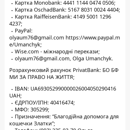
Картка Monobank: 4441 1144 0474 0506;
Картка OschadBank: 5167 8031 0024 4404;
Картка RaiffeisenBank: 4149 5001 1296
4237;
PayPal:
olyaum76@gmail.com
https://www.paypal.m
e/Umanchyk
;
Wise.com
- міжнародні перекази;
olyaum76@gmail.com, Olga Umanchyk.
Розрахунковий рахунок PrivatBank: БО БФ
МИ ЗА ПРАВО НА ЖИТТЯ;
IBAN: UA693052990000026004050290416
UAH;
ЄДРПОУ/ІПН: 40416474;
МФО: 305299;
Призначення: “Благодійна допомога для
кошечки Златки”;