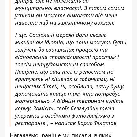
Дніпра, але не належить до
муніципальної власності. З таким самим
успіхом ви можете вимагати від мене
навести лад на залізничному вокзалі.
І ще. Соціальні мережі дали ілюзію
мільйонам ідіотів, що вони можуть бути
залучені до соціальних процесів та
відновлення справедливості простим і
зовсім нетрудомістким способом.
Повірте, що ваш тег із репостом не
врятують ні кішечок із собачками, ні
нещасних дітей, ні, особливо, вашу душу.
Допоможіть краще тим, хто потребує
матеріально. А бідним тваринам купіть
корму. Замість своїх безглуздих тегів
упереміш з огидними фотографіями з
ресторанів", – написав Борис Філатов.
Нагадаємо, раніше ми писали,
в
яких