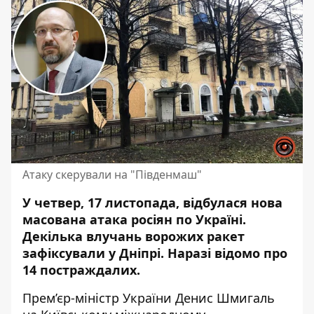
Атаку скерували на "Південмаш"
У четвер, 17 листопада, відбулася нова
масована
атака
росіян по Україні.
Декілька влучань ворожих ракет
зафіксували у Дніпрі. Наразі відомо про
14 постраждалих
.
Прем’єр-міністр України Денис Шмигаль