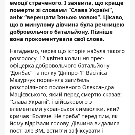
емоції страченого. І заявила, що краще
померти зі словами “Слава Україні”,
аніж “верещати їхньою мовою”. Цікаво,
що в минулому дівчина була речницею
добровольчого батальйону. Пізніше
вона прокоментувала свої слова.
Нагадаємо, через що історія набула такого
розголосу. 12 квітня колишня прес-
офіцерка добровольчого батальйону
“Донбас” та полку “Дніпро-1” Васіліса
Мазурчук порівняла загибель
розстріляного полоненого Олександра
Мацієвського, який перед смертю сказав:
“Слава Україні”, і військового з
елементами української символіки, який
кричав “Боляче. Не треба” перед тим, як
йому відрізали голову. Дівчина видалила
пост, але ЗМІ встигли зафіксувати і