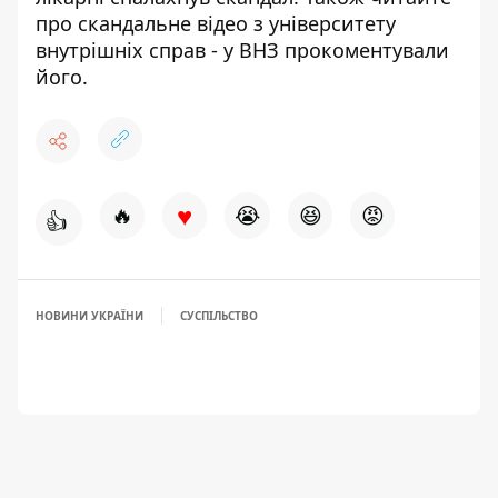
про скандальне відео з університету
внутрішніх справ -
у ВНЗ прокоментували
його
.
♥
🔥
😭
😆
😡
👍
НОВИНИ УКРАЇНИ
СУСПІЛЬСТВО