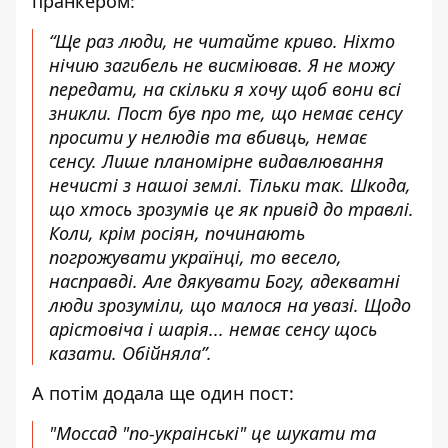
пранкером:
“Ще раз люди, не читайте криво. Ніхто
нічию загибель не висміював. Я не можу
передати, на скільки я хочу щоб вони всі
зникли. Пост був про те, що немає сенсу
просити у нелюдів та вбивць, немає
сенсу. Лише планомірне видавлювання
нечисті з нашоі землі. Тільки так. Шкода,
що хтось зрозумів це як привід до травлі.
Коли, крім росіян, починають
погрожувати українці, то весело,
насправді. Але дякувати Богу, адекватні
люди зрозуміли, що малося на увазі. Щодо
арістовіча і шарія... немає сенсу щось
казати. Обійняла”.
А потім додала
ще один пост
:
"Моссад "по-украінські" це шукати та