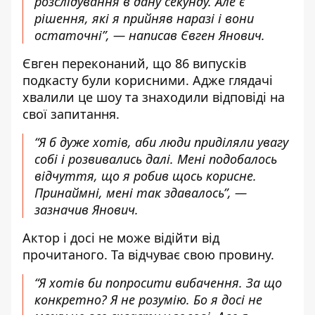
розслідування в дану секунду. Але є
рішення, які я прийняв наразі і вони
остаточні”, — написав Євген Янович.
Євген переконаний, що 86 випусків
подкасту були корисними. Адже глядачі
хвалили це шоу та знаходили відповіді на
свої запитання.
“Я б дуже хотів, аби люди приділяли увагу
собі і розвивались далі. Мені подобалось
відчуття, що я робив щось корисне.
Принаймні, мені так здавалось”, —
зазначив Янович.
Актор і досі не може відійти від
прочитаного. Та відчуває свою провину.
“Я хотів би попросити вибачення. За що
конкретно? Я не розумію. Бо я досі не