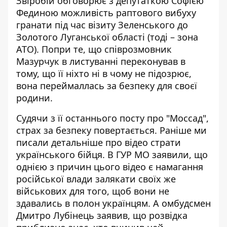
Звіробій обговорює з депутаткою Софією
Фединою можливість раптового вибуху
гранати під час візиту Зеленського до
Золотого Луганської області (тоді – зона
АТО). Попри те, що співрозмовник
Мазурчук в листуванні переконував в
тому, що її ніхто ні в чому не підозрює,
вона переймаллась за безпеку для своєї
родини.
Судячи з її останнього посту про "Моссад",
страх за безпеку повертається. Раніше ми
писали детальніше про
відео страти
українського бійця
. В ГУР МО заявили, що
однією з причин цього відео є намагання
російської влади залякати своїх же
військових для того, щоб вони не
здавались в полон українцям. А омбудсмен
Дмитро Лубінець заявив, що розвідка