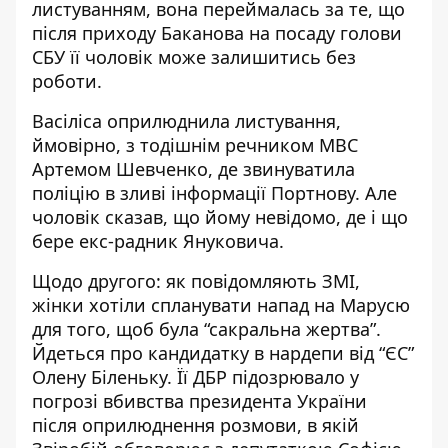
листуванням, вона переймалась за те, що
після приходу Баканова на посаду голови
СБУ її чоловік може залишитись без
роботи.
Васіліса
оприлюднила листування
,
ймовірно, з тодішнім речником МВС
Артемом Шевченко, де звинуватила
поліцію в зливі інформації Портнову. Але
чоловік сказав, що йому невідомо, де і що
бере екс-радник Януковича.
Щодо другого: як повідомляють ЗМІ,
жінки хотіли спланувати напад на Марусю
для того, щоб була “сакральна жертва”.
Йдеться про кандидатку в нардепи від “ЄС”
Олену Біленьку. Її ДБР
підозрювало у
погрозі вбивства
президента України
після оприлюднення розмови, в якій