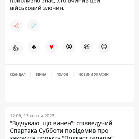
приблизно знає, хто вчинив цей
військовий злочин.
♥
🔥
😭
😆
😡
👍
СКАНДАЛ
ВІЙНА
ПОЛОН
НОВИНИ УКРАЇНИ
12:06, 13 квітня 2023
“Відчуваю, що винен”: співведучий
Спартака Субботи повідомив про
закриття проєкту “Подкаст терапія”