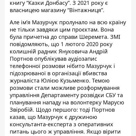
книгу “Казки Донбасу”. З 2021 року є
власницею магазину “Вінтажниця”.
Але ім’я Мазурчук пролунало на всю країну
не тільки завдяки цим проєктам. Вона
була причетна до справи Шеремета. ЗМІ
повідомляють, що 1 лютого 2020 року
колишній радник Януковича Андрій
Портнов
опублікував аудіозапис
телефонної розмови нібито Мазурчук і
підозрюваної в організації вбивства
журналіста Юлією Кузьменко. Темою
розмови стали можливе розформування
управління Департаменту розвідки СБУ та
планування нападу на волонтерку Марусю
Звіробій. Щодо першого: тоді Портнов
казав, що Мазурчук є дружиною
консультанта-експерта з оперативних
питань цього ж управління. Якщо вірити