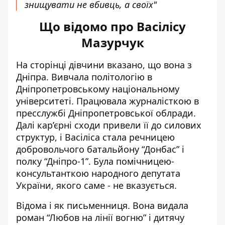
знищувати не вбивць, а своїх"
Що відомо про Васілісу
Мазурчук
На сторінці дівчини
вказано, що вона з
Дніпра. Вивчала політологію в
Дніпропетровському національному
університеті. Працювала журналісткою в
пресслужбі Дніпропетровської облради.
Далі кар’єрні сходи привели її до силових
структур, і Васіліса стала речницею
добровольчого батальйону “Донбас” і
полку “Дніпро-1”. Була помічницею-
консультанткою народного депутата
України, якого саме - не вказується.
Відома і як письменниця. Вона
видала
роман
“Любов на лінії вогню” і дитячу