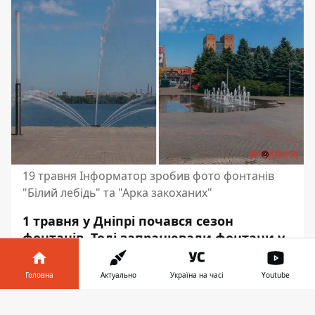
19 травня Інформатор зробив фото фонтанів
"Білий лебідь" та "Арка закоханих"
1 травня у Дніпрі
почався сезон
фонтанів
. Тоді запрацювали фонтани у
Сквері Героїв, біля оперного театру,
“Водна сфера” на Січеславській
Головна
Актуально
Україна на часі
Youtube
Набережній, у парку Шевченка, на
Інформатор у
вулицях Скоропадського,
Завантажити