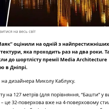
итися на весь світ
аяк” оцінили на одній з найпрестижніши
ектури, яка проходить раз на два роки. Та
сли до шортлісту премії Media Architecture
ю в Дніпрі.
м на дизайнера
Миколу Каблуку
.
у на 127 метрів (для порівняння, “Башти” у в
в – це 32-поверхова вже на 4-поверховому сти