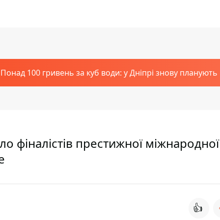
Понад 100 гривень за куб води: у Дніпрі знову планують
сло фіналістів престижної міжнародної
e
👍