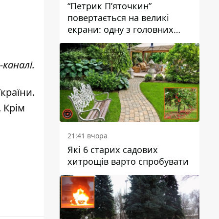
“Петрик П’яточкин”
повертається на великі
екрани: одну з головних
ролей зіграє 9-річний
дніпрянин Олександр
-каналі
.
Войтеховський
України
.
. Крім
21:41 вчора
Які 6 старих садових
хитрощів варто спробувати