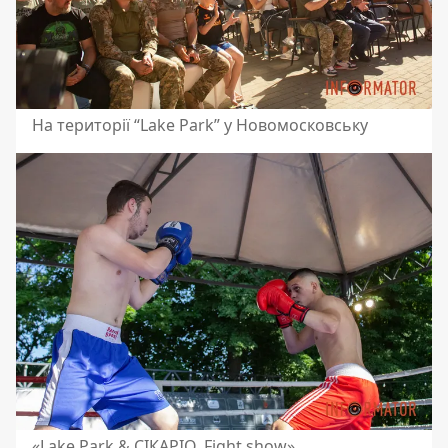
На території “Lake Park” у Новомосковську
«Lake Park & СІКАРІО. Fight show»