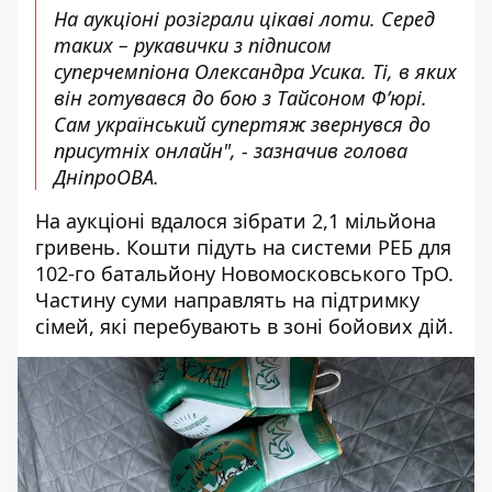
На аукціоні розіграли цікаві лоти. Серед
таких – рукавички з підписом
суперчемпіона Олександра Усика. Ті, в яких
він готувався до бою з Тайсоном Ф’юрі.
Сам український супертяж звернувся до
присутніх онлайн", - зазначив голова
ДніпроОВА.
На аукціоні вдалося зібрати 2,1 мільйона
гривень. Кошти підуть на системи РЕБ для
102-го батальйону Новомосковського ТрО.
Частину суми направлять на підтримку
сімей, які перебувають в зоні бойових дій.