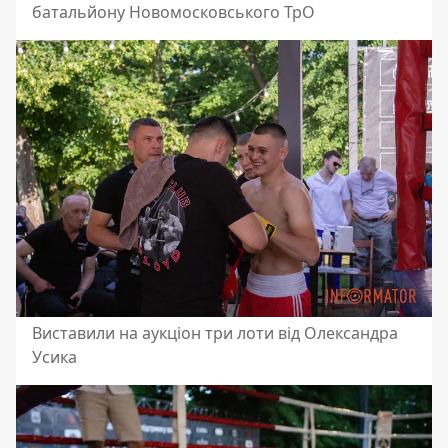
батальйону Новомосковського ТрО
Виставили на аукціон три лоти від Олександра
Усика