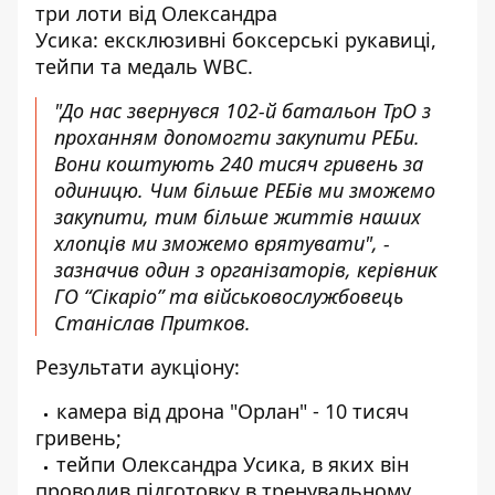
три лоти від Олександра
Усика:
ексклюзивні боксерські рукавиці,
тейпи та медаль WBC.
"До нас звернувся 102-й батальон ТрО з
проханням допомогти закупити РЕБи.
Вони коштують 240 тисяч гривень за
одиницю. Чим більше РЕБів ми зможемо
закупити, тим більше життів наших
хлопців ми зможемо врятувати", -
зазначив один з організаторів, керівник
ГО “Сікаріо” та військовослужбовець
Станіслав Притков.
Результати аукціону:
камера від дрона "Орлан" - 10 тисяч
гривень;
тейпи Олександра Усика, в яких він
проводив підготовку в тренувальному