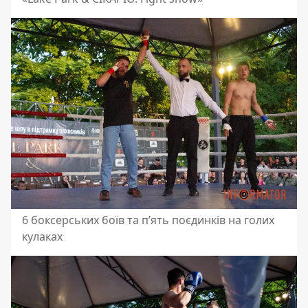
6 боксерських боїв та п’ять поєдинків на голих
кулаках