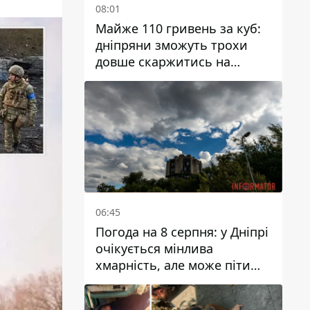
08:01
Майже 110 гривень за куб:
дніпряни зможуть трохи
довше скаржитись на
заплановані тарифи на воду
на 2027 рік
06:45
Погода на 8 серпня: у Дніпрі
очікується мінлива
хмарність, але може піти
дощ