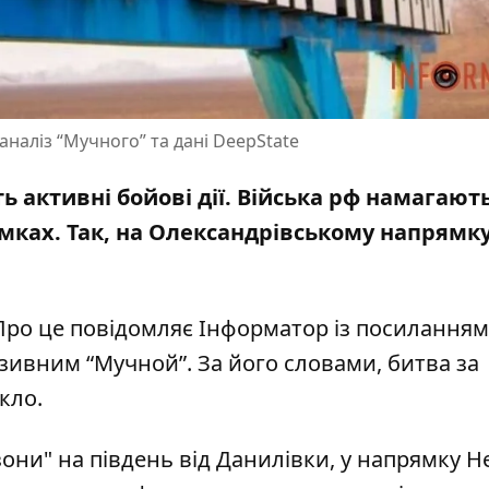
аналіз “Мучного” та дані DeepState
ь активні бойові дії. Війська рф намагают
мках. Так, на Олександрівському напрямку
 Про це повідомляє Інформатор із посиланням
позивним “Мучной”
.
За його словами, битва за
кло.
зони" на південь від Данилівки, у напрямку Н