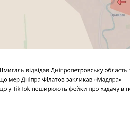
 Шмигаль
відвідав Дніпропетровську область 
 що мер Дніпра Філатов
закликав «Мадяра»
що у TikTok
поширюють фейки про «здачу в п