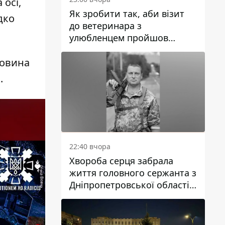
 осі,
Як зробити так, аби візит
дко
до ветеринара з
улюбленцем пройшов
спокійно: прості поради
ловина
к.
22:40 вчора
Хвороба серця забрала
життя головного сержанта з
Дніпропетровської області
Юрія Свистуна