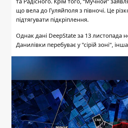
та Радісного. Крім того,
“Мучной” заявля
що вела до Гуляйполя з півночі. Це р
підтягувати підкріплення.
Однак дані
DeepState
за 13 листопада 
Данилівки перебуває у "сірій зоні", ін