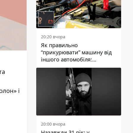
20:20 вчора
Як правильно
“прикурювати” машину від
іншого автомобіля:
інструкція для водіїв
та
олон»
і
20:00 вчора
Назавжди 31 рік: у