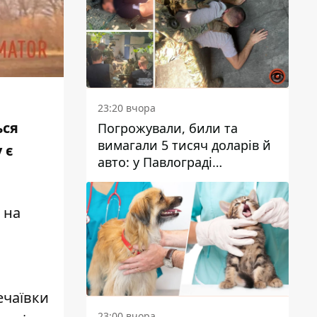
23:20 вчора
ься
Погрожували, били та
вимагали 5 тисяч доларів й
 є
авто: у Павлограді
затримали двох чоловіків
 на
ечаївки
23:00 вчора