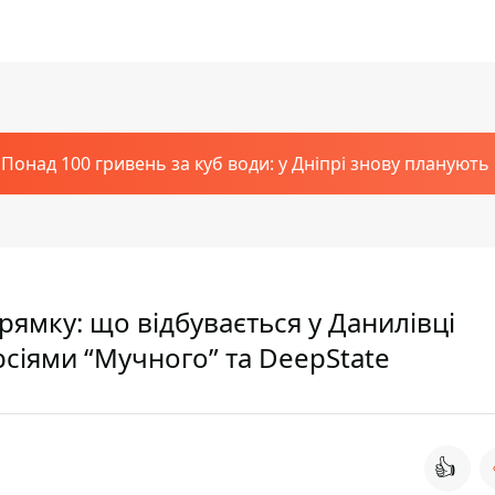
Понад 100 гривень за куб води: у Дніпрі знову планують
ямку: що відбувається у Данилівці
рсіями “Мучного” та DeepState
👍