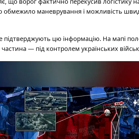
є,
що ворог фактично перекусив логістику на
ізко обмежило маневрування і можливість шви
не підтверджують цю інформацію. На мапі по
ша частина — під контролем українських війсь