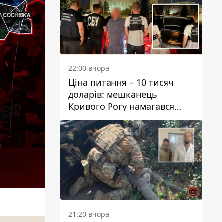
22:00 вчора
Ціна питання – 10 тисяч
доларів: мешканець
Кривого Рогу намагався
переправити чоловіка до
Словаччини
21:20 вчора