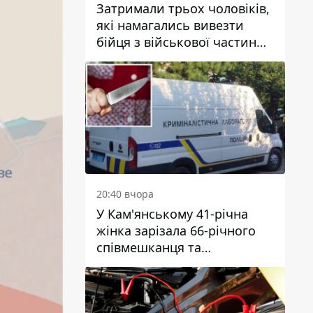
Затримали трьох чоловіків,
які намагались вивезти
бійця з військової частини
до Дніпра за 7 тисяч
доларів: серед них був лікар
20:40 вчора
У Кам'янському 41-річна
жінка зарізала 66-річного
співмешканця та
намагалась обманути
поліцейських