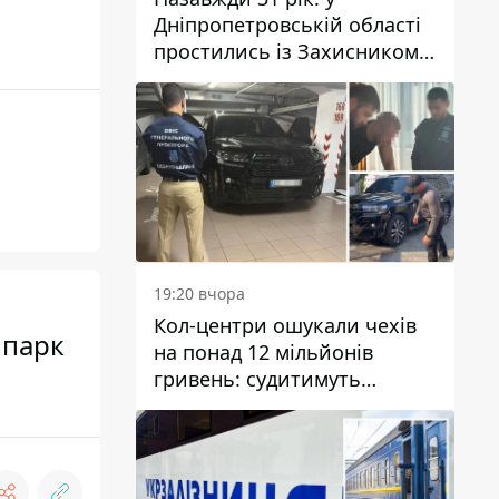
Дніпропетровській області
простились із Захисником
Олександром Рєпіним
19:20 вчора
Кол-центри ошукали чехів
 парк
на понад 12 мільйонів
гривень: судитимуть
дніпрянина, який
організував
транснаціональну злочинну
організацію