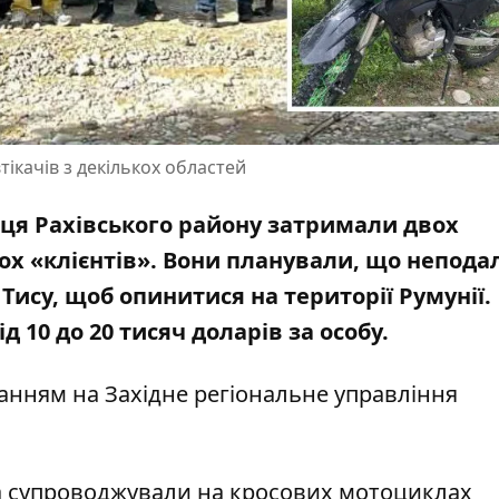
ікачів з декількох областей
иця Рахівського району затримали двох
ох «клієнтів». Вони планували, що неподал
Тису, щоб опинитися на території Румунії.
д 10 до 20 тисяч доларів за особу.
ланням на
Західне регіональне управління
ва супроводжували на кросових мотоциклах