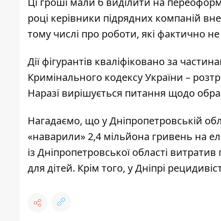
Ці гроші мали б виділити на переофор
році керівники підрядних компаній внес
тому числі про роботи, які фактично н
Дії фігурантів кваліфіковано за частинам
Кримінального кодексу України – розтр
Наразі вирішується питання щодо обра
Нагадаємо, що
у Дніпропетровській об
«наварили» 2,4 мільйона гривень на ел
із Дніпропетровської області витратив
для дітей
. Крім того,
у Дніпрі рецидиві