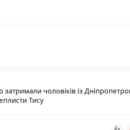
ю затримали чоловіків із Дніпропетро
реплисти Тису
👍