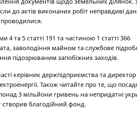
млення документів щодо земельних ділянок. 
ли до актів виконаних робіт неправдиві дані
е проводилися.
и 4 та 5 статті 191 та частиною 1 статті 366
ата, заволодіння майном та службове підроб
ння підозрюваним запобіжних заходів.
ласті керівник держпідприємства та директор
ектроенергії
. Також читайте про те, що
посад
 понад 3 мільйони гривень на непридатні укр
ст створив благодійний фонд
.