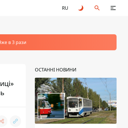
RU
йже в 3 рази
ОСТАННІ НОВИНИ
иці»
нь