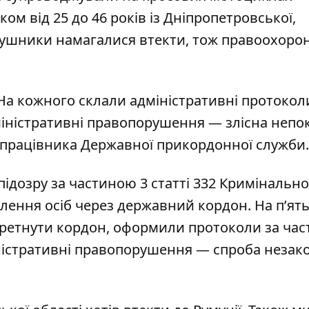
ом від 25 до 46 років із Дніпропетровської,
орушники намагалися втекти, тож правоохоро
 На кожного склали адміністративні протокол
міністративні правопорушення — злісна непо
працівника Державної прикордонної служби.
ідозру за частиною 3 статті 332 Кримінально
лення осіб через державний кордон. На п’ят
перетнути кордон, оформили протоколи за ча
міністративні правопорушення — спроба незак