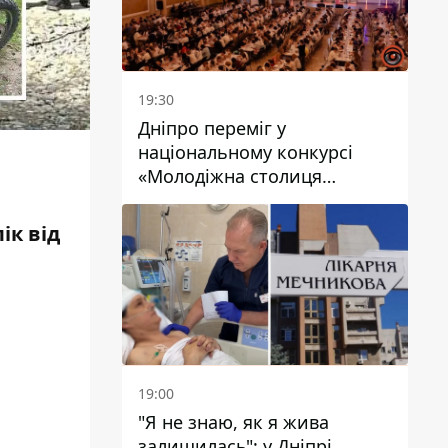
19:30
Дніпро переміг у
національному конкурсі
«Молодіжна столиця
України – 2026»
ік від
19:00
"Я не знаю, як я жива
залишилась": у Дніпрі