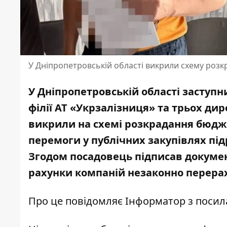
У Дніпропетровській області викрили схему розкр
У Дніпропетровській області заступн
філії АТ «Укрзалізниця» та трьох ди
викрили на схемі розкрадання бюдже
перемоги у публічних закупівлях пі
Згодом посадовець підписав докумен
рахунки компаній незаконно перерах
Про це повідомляє Інформатор з поси