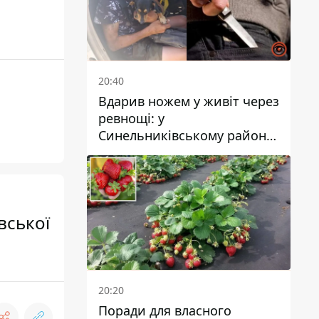
20:40
Вдарив ножем у живіт через
ревнощі: у
Синельниківському районі
затримали 49-річного
чоловіка за вбивство
вської
20:20
Поради для власного