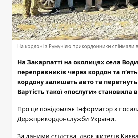
На кордоні з Румунією прикордонники спіймали вт
На Закарпатті на околицях села Вод
переправників через кордон та п’ять
кордону залишать авто та перетнуть 
Вартість такої «послуги» становила ві
Про це повідомляє Інформатор з поси
Держприкордонслужби України
.
За даними слідства, двоє жителів Киє