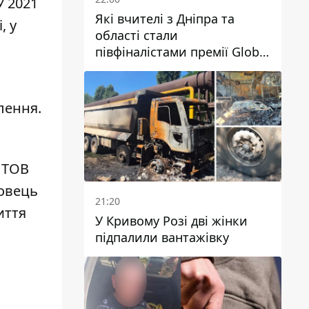
У 2021
Які вчителі з Дніпра та
, у
області стали
півфіналістами премії Global
Teacher Prize Ukraine 2026
лення.
 ТОВ
овець
21:20
иття
У Кривому Розі дві жінки
підпалили вантажівку