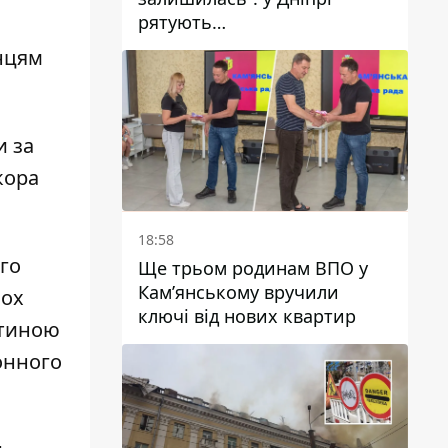
рятують
військовослужбовицю та
нцям
мати чотирьох дітей, яку
поранив КАБ
и за
кора
18:58
го
Ще трьом родинам ВПО у
Кам’янському вручили
ьох
ключі від нових квартир
стиною
онного