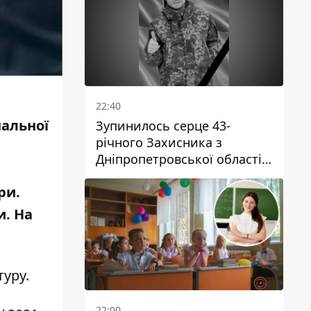
22:40
нальної
Зупинилось серце 43-
річного Захисника з
Дніпропетровської області
Євгена Зінченка
ри.
и. На
туру
.
22:00