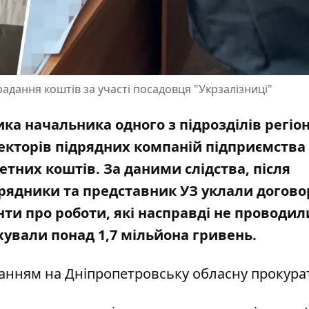
адання коштів за участі посадовця "Укрзалізниці"
ика начальника одного з підрозділів регіо
ректорів підрядних компаній підприємства
тних коштів. За даними слідства, після
дрядники та представник УЗ уклали догово
ти про роботи, які насправді не проводил
ували понад 1,7 мільйона гривень.
ланням на
Дніпропетровську обласну прокура