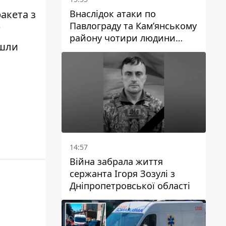
Внаслідок атаки по
ракета з
Павлограду та Кам’янському
району чотири людини
йшли
загинули, семеро зазнали
поранень
14:57
Війна забрала життя
сержанта Ігоря Зозулі з
Дніпропетровської області