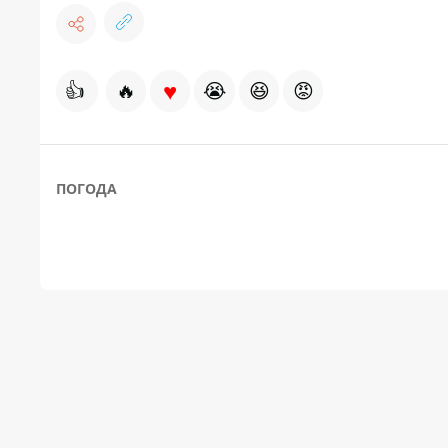
♥
👍
🔥
😭
😆
😡
ПОГОДА