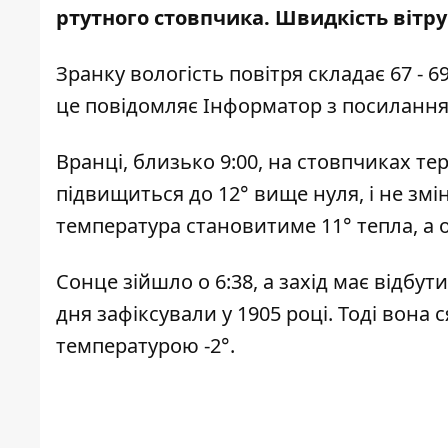
ртутного стовпчика. Швидкість вітру 
Зранку вологість повітря складає 67 - 6
це повідомляє Інформатор з посиланн
Вранці, близько 9:00, на стовпчиках те
підвищиться до 12° вище нуля, і не змі
температура становитиме 11° тепла, а о
Сонце зійшло о 6:38, а захід має відбу
дня зафіксували у 1905 році. Тоді вона 
температурою -2°.