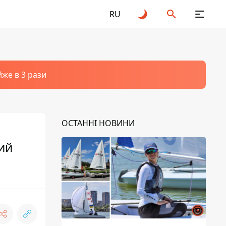
RU
йже в 3 рази
ОСТАННІ НОВИНИ
ний