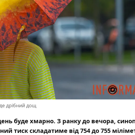
уде дрібний дощ
ь день буде хмарно. З ранку до вечора, син
ий тиск складатиме від 754 до 755 міліме