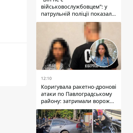
військовослужбовцем": у
патрульній поліції показали
відео конфлікту з чоловіком
без ноги на проспекті Поля
у Дніпрі
12:10
Коригувала ракетно-дронові
атаки по Павлоградському
району: затримали ворожу
агентку