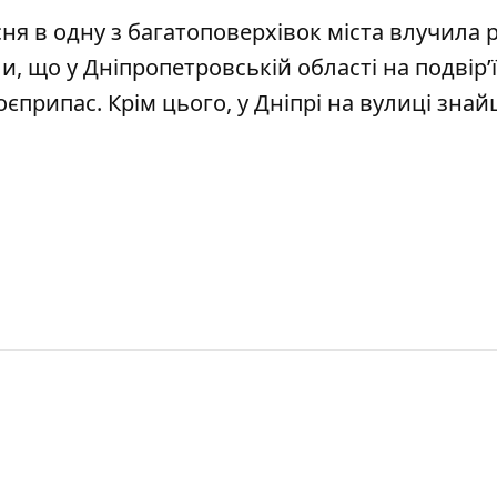
сня в одну з багатоповерхівок міста влучила 
ли, що
у Дніпропетровській області на подвір’ї
оєприпас
. Крім цього,
у Дніпрі на вулиці зна