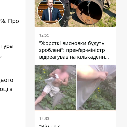
6%. Про
12:55
"Жорсткі висновки будуть
атура
зроблені": прем'єр-міністр
,
відреагував на кількаденну
відсутність води у Марганці
цього
оці з
12:33
"Він не є