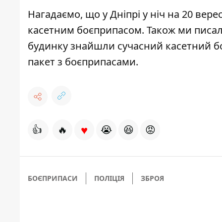
Нагадаємо, що
у Дніпрі
у ніч на 20 вере
касетним боєприпасом
. Також ми писа
будинку знайшли сучасний касетний б
пакет з боєприпасами
.
♥
👍
🔥
😭
😆
😡
БОЄПРИПАСИ
ПОЛІЦІЯ
ЗБРОЯ