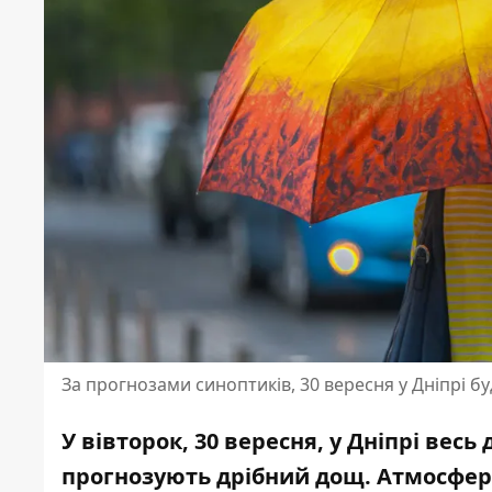
За прогнозами синоптиків, 30 вересня у Дніпрі б
У вівторок, 30 вересня, у Дніпрі вес
прогнозують дрібний дощ. Атмосферн