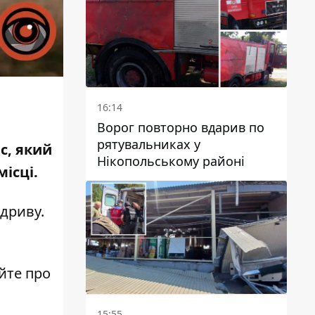
16:14
и
Ворог повторно вдарив по
рятувальниках у
с, який
Нікопольському районі
місці.
дриву.
йте про
15:55