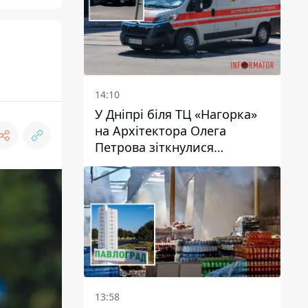
14:10
У Дніпрі біля ТЦ «Нагорка»
на Архітектора Олега
Петрова зіткнулися
«швидка» та Toyota: трамваї
№5 затримуються
13:58