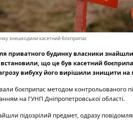
динку знешкодили касетний боєприпас
біля приватного будинку власники знайшл
 встановили, що це був касетний боєприпа
грозу вибуху його вирішили знищити на 
дували боєприпас методом контрольованого пі
ланням на
ГУНП Дніпропетровської області
.
найшли підозрілий предмет, одразу повідомля