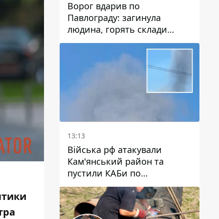
Ворог вдарив по
Павлограду: загинула
людина, горять склади
логістичних компаній та
магазину
13:13
Війська рф атакували
Кам'янський район та
пустили КАБи по
Павлограду: постраждав
оптики
чоловік, в небо здіймається
стовп диму
тра