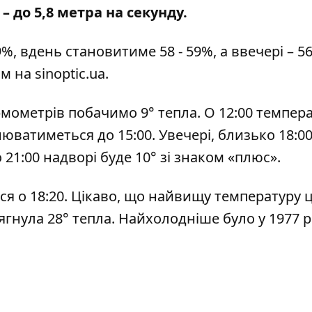
– до 5,8 метра на секунду.
9%, вдень становитиме 58 - 59%, а ввечері – 5
ям на
sinoptic.ua
.
рмометрів побачимо 9° тепла. О 12:00 темпер
нюватиметься до 15:00. Увечері, близько 18:00
 21:00 надворі буде 10° зі знаком «плюс».
тися о 18:20. Цікаво, що найвищу температуру 
сягнула 28° тепла. Найхолодніше було у 1977 р