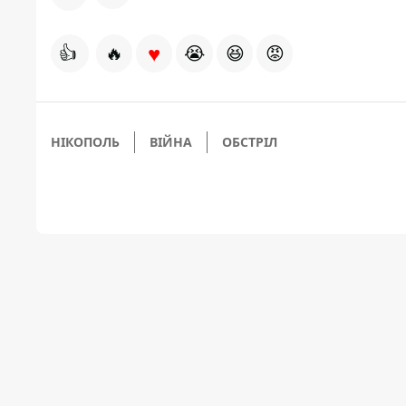
♥
👍
🔥
😭
😆
😡
НІКОПОЛЬ
ВІЙНА
ОБСТРІЛ