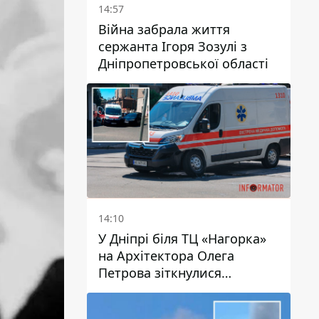
14:57
Війна забрала життя
сержанта Ігоря Зозулі з
Дніпропетровської області
14:10
У Дніпрі біля ТЦ «Нагорка»
на Архітектора Олега
Петрова зіткнулися
«швидка» та Toyota: трамваї
№5 затримуються