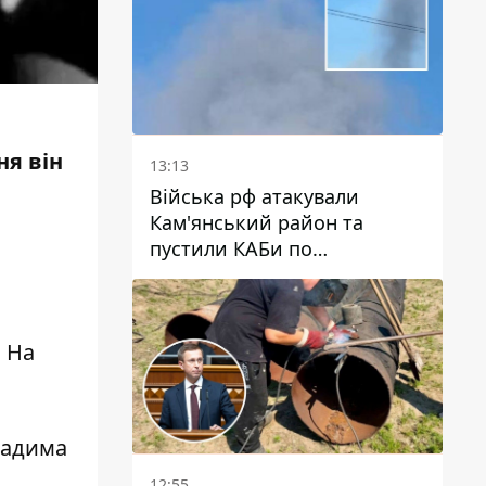
ня він
13:13
Війська рф атакували
Кам'янський район та
пустили КАБи по
Павлограду: постраждав
чоловік, в небо здіймається
стовп диму
. На
Вадима
12:55