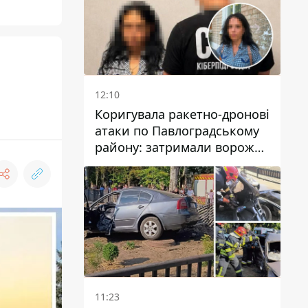
12:10
Коригувала ракетно-дронові
атаки по Павлоградському
району: затримали ворожу
агентку
11:23