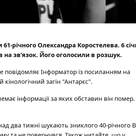
и 61-річного Олександра Коростелева. 6 січ
в на зв’язок.
Його оголосили в розшук
.
е повідомляє Інформатор із
посиланням
на
кінологічний загін "Антарєс".
немає інформації за яких обставин він помер
онад два тижні шукають зниклого 40-річного 
ому та не повернувся
. Також читайте, що у