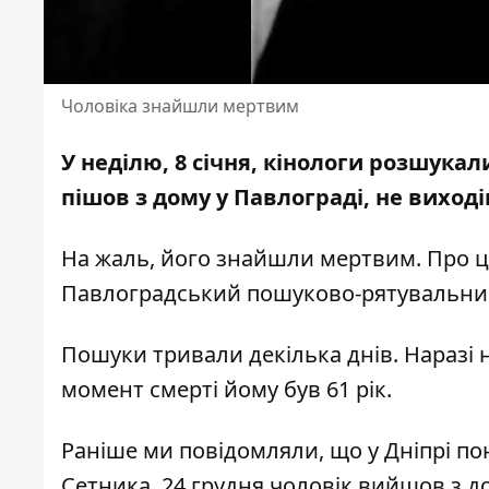
Чоловіка знайшли мертвим
У неділю, 8 січня, кінологи розшукал
пішов з дому у Павлограді, не виході
На жаль, його знайшли мертвим. Про ц
Павлоградський пошуково-рятувальний 
Пошуки тривали декілька днів. Наразі 
момент смерті йому був 61 рік.
Раніше ми повідомляли, що у Дніпрі п
Сетника.
24 грудня чоловік вийшов з д