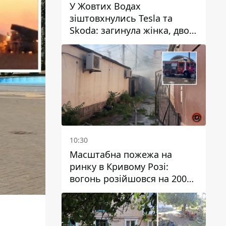
У Жовтих Водах
зіштовхнулись Tesla та
Skoda: загинула жінка, двоє
людей постраждали
10:30
Масштабна пожежа на
ринку в Кривому Розі:
вогонь розійшовся на 200
квадратних метрів