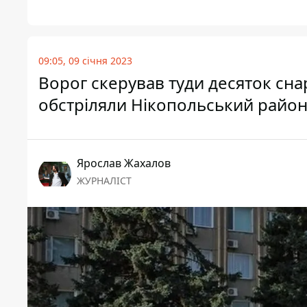
09:05, 09 січня 2023
Ворог скерував туди десяток снаря
обстріляли Нікопольський райо
Ярослав Жахалов
ЖУРНАЛІСТ