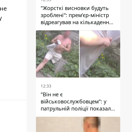
"Жорсткі висновки будуть
 не
зроблені": прем'єр-міністр
у
відреагував на кількаденну
відсутність води у Марганці
12:33
"Він не є
військовослужбовцем": у
патрульній поліції показали
відео конфлікту з чоловіком
без ноги на проспекті Поля
у Дніпрі