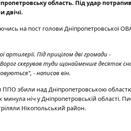
ніпропетровську область.
Під удар потрапи
и двічі.
аючись на
пост
голови Дніпропетровської ОВ
ої артилерії. Під прицілом дві громади -
 Ворог скерував туди щонайменше десяток сна
овуються", - написав він.
и ППО збили над Дніпропетровською област
к минула ніч у Дніпропетровській області
. П
стріляли Нікопольський район
.