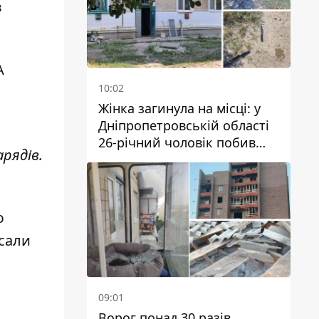
в
А
10:02
Жінка загинула на місці: у
Дніпропетровській області
26-річний чоловік побив
рядів.
трьох людей металевим
предметом
ю
исали
09:01
Ворог понад 30 разів