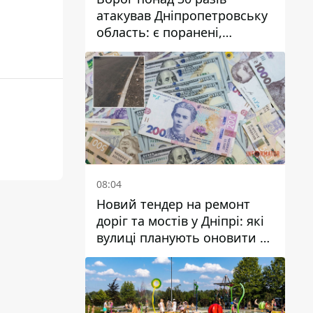
атакував Дніпропетровську
область: є поранені,
пошкоджені ліцей, будинки
та підприємства
08:04
Новий тендер на ремонт
доріг та мостів у Дніпрі: які
вулиці планують оновити та
скільки десятків мільйонів
гривень на це хочуть
витратити