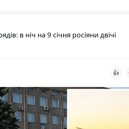
дів: в ніч на 9 січня росіяни двічі
н
👍