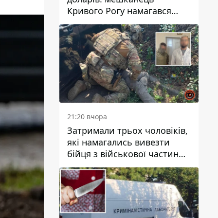
Кривого Рогу намагався
переправити чоловіка до
Словаччини
21:20 вчора
Затримали трьох чоловіків,
які намагались вивезти
бійця з військової частини
до Дніпра за 7 тисяч
доларів: серед них був лікар