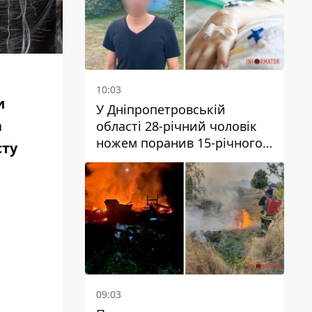
10:03
и
У Дніпропетровській
а
області 28-річний чоловік
ножем поранив 15-річного
сту
хлопця
09:03