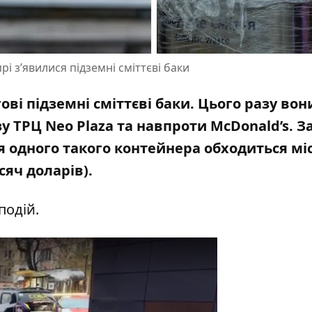
рі з’явилися підземні сміттєві баки
ві підземні сміттєві баки. Цього разу вон
у ТРЦ Neo Plaza та навпроти McDonald’s. З
 одного такого контейнера
обходиться мі
сяч доларів).
подій.