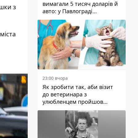
вимагали 5 тисяч доларів й
шки з
авто: у Павлограді
затримали двох чоловіків
 міста
23:00 вчора
Як зробити так, аби візит
до ветеринара з
улюбленцем пройшов
спокійно: прості поради