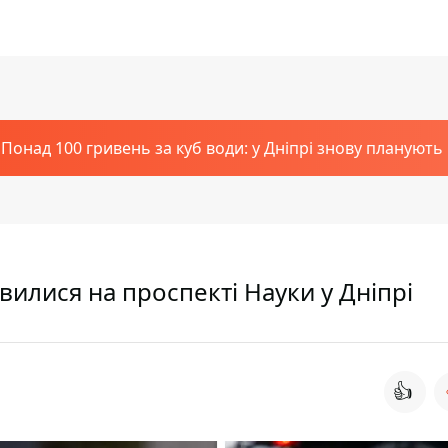
Понад 100 гривень за куб води: у Дніпрі знову планують
’явилися на проспекті Науки у Дніпрі
👍