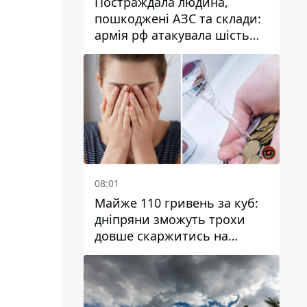
Постраждала людина,
пошкоджені АЗС та склади:
армія рф атакувала шість
районів Дніпропетровської
області
08:01
Майже 110 гривень за куб:
дніпряни зможуть трохи
довше скаржитись на
заплановані тарифи на воду
на 2027 рік