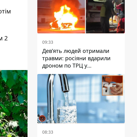
отім
м 2
09:33
Дев’ять людей отримали
травми: росіяни вдарили
дроном по ТРЦ у
Павлограді, чи
працюватиме заклад надалі
08:33