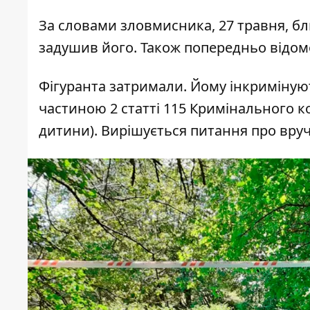
За
словами
зловмисника,
27 травня, бл
задушив його. Також попередньо відом
Фігуранта затримали. Йому інкриміную
частиною 2 статті 115 Кримінального к
дитини). Вирішується питання про вруч