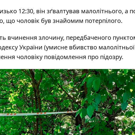
изько 12:30, він зґвалтував малолітнього, а п
о, що чоловік був знайомим потерпілого.
ть вчинення злочину, передбаченого пункто
одексу України (умисне вбивство малолітньої
ення чоловіку повідомлення про підозру.