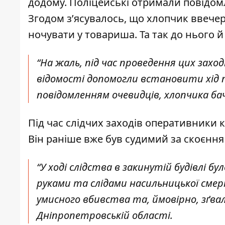
додому. Поліцейські отримали повідом
Згодом з’ясувалось, що хлопчик ввечер
ночувати у товариша. Та так до нього й
“На жаль, під час проведення цих зах
відомості допомогли встановити хід 
повідомленням очевидців, хлопчика бач
Під час слідчих заходів оперативники к
Він раніше вже був судимий за скоєння
“У ході слідства в закинутій будівлі б
руками та слідами насильницької сме
умисного вбивства та, ймовірно, зґвал
Дніпропетровській області.