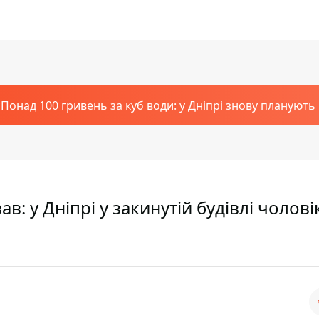
Понад 100 гривень за куб води: у Дніпрі знову планують
ав: у Дніпрі у закинутій будівлі чолові