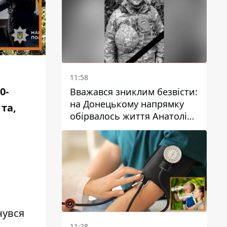
11:58
0-
Вважався зниклим безвісти:
на Донецькому напрямку
та,
обірвалось життя Анатолія
х
Ткачука з
Дніпропетровської області
нувся
11:28