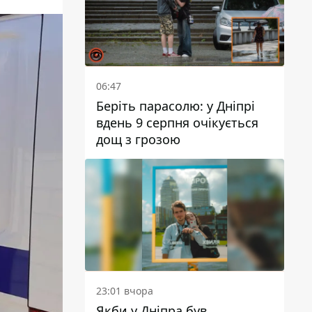
06:47
Беріть парасолю: у Дніпрі
вдень 9 серпня очікується
дощ з грозою
23:01 вчора
Якби у Дніпра був