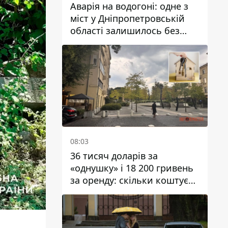
Аварія на водогоні: одне з
міст у Дніпропетровській
області залишилось без
води
08:03
36 тисяч доларів за
«однушку» і 18 200 гривень
за оренду: скільки коштує
житло у Дніпропетровської
області