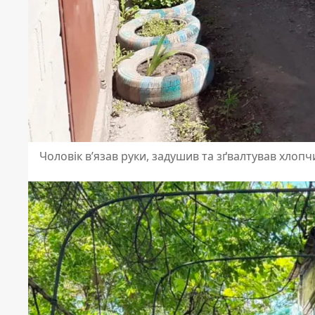
Чоловік в’язав руки, задушив та зґвалтував хлопч