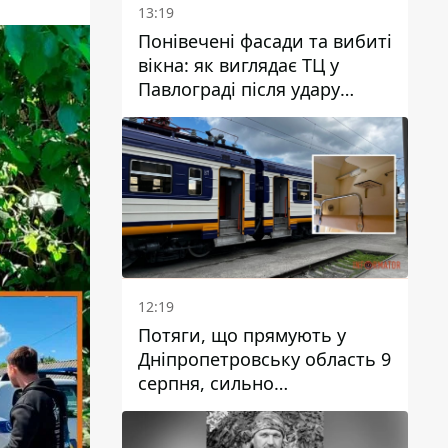
13:19
Понівечені фасади та вибиті
вікна: як виглядає ТЦ у
Павлограді після удару
дрона
12:19
Потяги, що прямують у
Дніпропетровську область 9
серпня, сильно
затримуються