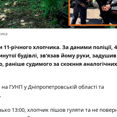
чика
 11-річного хлопчика
. За даними поліції, 4
нутої будівлі, зв’язав йому руки, задушив 
о, раніше судимого за скоєння аналогічни
м на
ГУНП
у Дніпропетровській області та
.
зько 13:00, хлопчик пішов гуляти та не повер