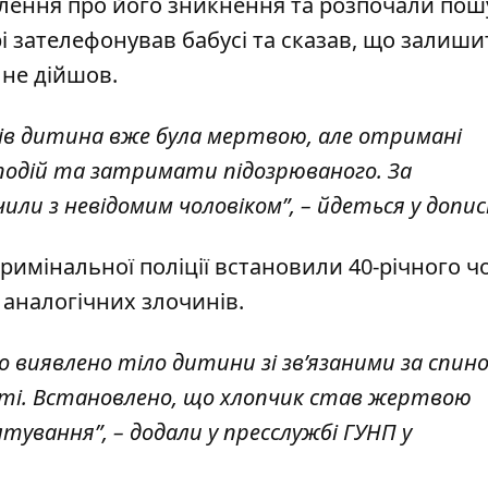
лення про його зникнення та розпочали пош
і зателефонував бабусі та сказав, що залиши
 не дійшов.
одів дитина вже була мертвою, але отримані
подій та затримати підозрюваного. За
или з невідомим чоловіком”, – йдеться у дописі
римінальної поліції встановили 40-річного ч
 аналогічних злочинів.
уло виявлено тіло дитини зі зв’язаними за спин
рті. Встановлено, що хлопчик став жертвою
тування”, – додали у пресслужбі ГУНП у